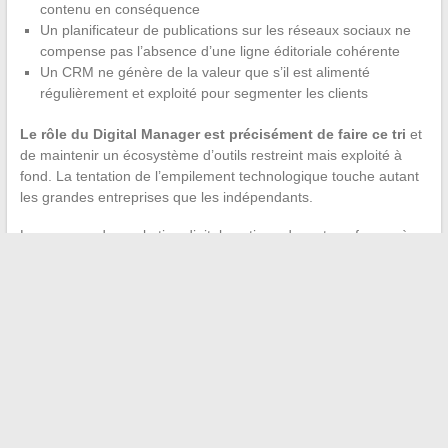
contenu en conséquence
Un planificateur de publications sur les réseaux sociaux ne
compense pas l’absence d’une ligne éditoriale cohérente
Un CRM ne génère de la valeur que s’il est alimenté
régulièrement et exploité pour segmenter les clients
Le rôle du Digital Manager est précisément de faire ce tri
et
de maintenir un écosystème d’outils restreint mais exploité à
fond. La tentation de l’empilement technologique touche autant
les grandes entreprises que les indépendants.
Le paysage du marketing digital continue de se transformer à
un rythme qui rend les guides figés rapidement obsolètes. Plutôt
que de chercher une méthode universelle, la priorité reste de
comprendre les mécanismes en cours (IA générative, évolution
des SERP, poids de la réputation locale) et de les articuler
autour d’objectifs commerciaux précis. C’est cette capacité
d’arbitrage, plus que la maîtrise d’un outil particulier, qui
distingue une présence en ligne efficace d’une simple
accumulation de canaux.