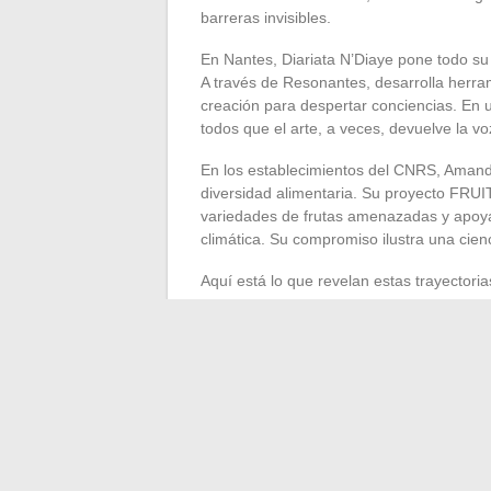
barreras invisibles.
En Nantes, Diariata N’Diaye pone todo su 
A través de Resonantes, desarrolla herram
creación para despertar conciencias. En 
todos que el arte, a veces, devuelve la vo
En los establecimientos del CNRS, Amandine
diversidad alimentaria. Su proyecto FRUIT
variedades de frutas amenazadas y apoyar
climática. Su compromiso ilustra una cien
Aquí está lo que revelan estas trayectoria
Diversidad defendida, tanto en el plano
Figuras destacadas que motivan y agr
Fusión entre investigación, arte e inici
Una generación toma el relevo sin pedir p
establecido. Frente a ella, la sociedad se
finalmente vinieran de aquellos a quien