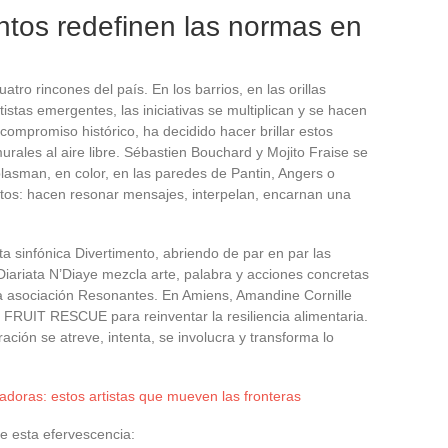
ntos redefinen las normas en
tro rincones del país. En los barrios, en las orillas
tistas emergentes, las iniciativas se multiplican y se hacen
ompromiso histórico, ha decidido hacer brillar estos
urales al aire libre. Sébastien Bouchard y Mojito Fraise se
lasman, en color, en las paredes de Pantin, Angers o
tos: hacen resonar mensajes, interpelan, encarnan una
sta sinfónica Divertimento, abriendo de par en par las
Diariata N’Diaye mezcla arte, palabra y acciones concretas
 la asociación Resonantes. En Amiens, Amandine Cornille
to FRUIT RESCUE para reinventar la resiliencia alimentaria.
ión se atreve, intenta, se involucra y transforma lo
radoras: estos artistas que mueven las fronteras
e esta efervescencia: