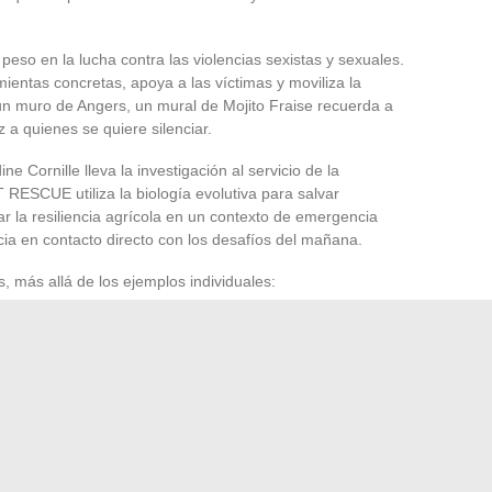
peso en la lucha contra las violencias sexistas y sexuales.
ientas concretas, apoya a las víctimas y moviliza la
un muro de Angers, un mural de Mojito Fraise recuerda a
z a quienes se quiere silenciar.
 Cornille lleva la investigación al servicio de la
 RESCUE utiliza la biología evolutiva para salvar
 la resiliencia agrícola en un contexto de emergencia
cia en contacto directo con los desafíos del mañana.
s, más allá de los ejemplos individuales:
 cultural como científico
upan en torno a nuevas narrativas
ativas solidarias para renovar las soluciones
ermiso. Inventa, enfrenta desafíos, sacude lo que parecía
 encuentra ante un espejo: ¿y si las verdaderas rupturas
es se había llamado a esperar demasiado a menudo?