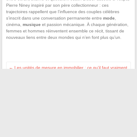
Pierre Niney inspiré par son père collectionneur : ces
trajectoires rappellent que l’influence des couples célèbres
s’inscrit dans une conversation permanente entre
mode
,
cinéma,
musique
et passion mécanique. À chaque génération,
femmes et hommes réinventent ensemble ce récit, tissant de
nouveaux liens entre deux mondes qui n’en font plus qu’un.
←
Les unités de mesure en immobilier : ce qu’il faut vraiment
retenir
Révisions numériques : les applis qui changent la préparation
aux examens
→
Recherche