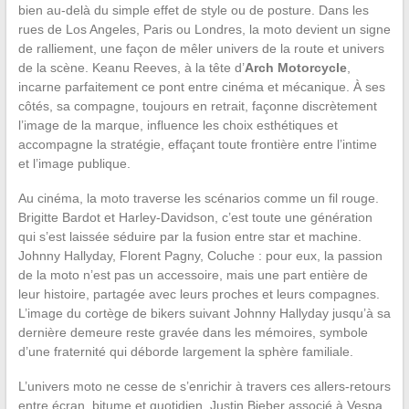
bien au-delà du simple effet de style ou de posture. Dans les
rues de Los Angeles, Paris ou Londres, la moto devient un signe
de ralliement, une façon de mêler univers de la route et univers
de la scène. Keanu Reeves, à la tête d’
Arch Motorcycle
,
incarne parfaitement ce pont entre cinéma et mécanique. À ses
côtés, sa compagne, toujours en retrait, façonne discrètement
l’image de la marque, influence les choix esthétiques et
accompagne la stratégie, effaçant toute frontière entre l’intime
et l’image publique.
Au cinéma, la moto traverse les scénarios comme un fil rouge.
Brigitte Bardot et Harley-Davidson, c’est toute une génération
qui s’est laissée séduire par la fusion entre star et machine.
Johnny Hallyday, Florent Pagny, Coluche : pour eux, la passion
de la moto n’est pas un accessoire, mais une part entière de
leur histoire, partagée avec leurs proches et leurs compagnes.
L’image du cortège de bikers suivant Johnny Hallyday jusqu’à sa
dernière demeure reste gravée dans les mémoires, symbole
d’une fraternité qui déborde largement la sphère familiale.
L’univers moto ne cesse de s’enrichir à travers ces allers-retours
entre écran, bitume et quotidien. Justin Bieber associé à Vespa,