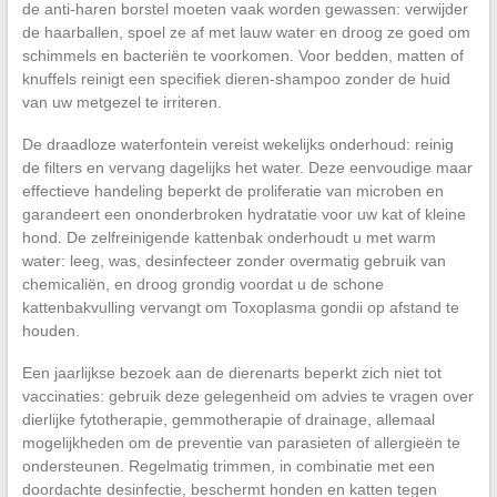
de anti-haren borstel moeten vaak worden gewassen: verwijder
de haarballen, spoel ze af met lauw water en droog ze goed om
schimmels en bacteriën te voorkomen. Voor bedden, matten of
knuffels reinigt een specifiek dieren-shampoo zonder de huid
van uw metgezel te irriteren.
De draadloze waterfontein vereist wekelijks onderhoud: reinig
de filters en vervang dagelijks het water. Deze eenvoudige maar
effectieve handeling beperkt de proliferatie van microben en
garandeert een ononderbroken hydratatie voor uw kat of kleine
hond. De zelfreinigende kattenbak onderhoudt u met warm
water: leeg, was, desinfecteer zonder overmatig gebruik van
chemicaliën, en droog grondig voordat u de schone
kattenbakvulling vervangt om Toxoplasma gondii op afstand te
houden.
Een jaarlijkse bezoek aan de dierenarts beperkt zich niet tot
vaccinaties: gebruik deze gelegenheid om advies te vragen over
dierlijke fytotherapie, gemmotherapie of drainage, allemaal
mogelijkheden om de preventie van parasieten of allergieën te
ondersteunen. Regelmatig trimmen, in combinatie met een
doordachte desinfectie, beschermt honden en katten tegen