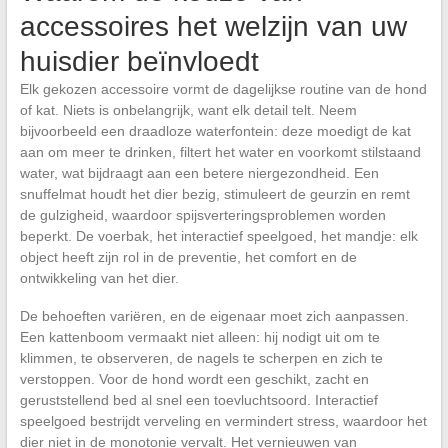
accessoires het welzijn van uw
huisdier beïnvloedt
Elk gekozen accessoire vormt de dagelijkse routine van de hond
of kat. Niets is onbelangrijk, want elk detail telt. Neem
bijvoorbeeld een draadloze waterfontein: deze moedigt de kat
aan om meer te drinken, filtert het water en voorkomt stilstaand
water, wat bijdraagt aan een betere niergezondheid. Een
snuffelmat houdt het dier bezig, stimuleert de geurzin en remt
de gulzigheid, waardoor spijsverteringsproblemen worden
beperkt. De voerbak, het interactief speelgoed, het mandje: elk
object heeft zijn rol in de preventie, het comfort en de
ontwikkeling van het dier.
De behoeften variëren, en de eigenaar moet zich aanpassen.
Een kattenboom vermaakt niet alleen: hij nodigt uit om te
klimmen, te observeren, de nagels te scherpen en zich te
verstoppen. Voor de hond wordt een geschikt, zacht en
geruststellend bed al snel een toevluchtsoord. Interactief
speelgoed bestrijdt verveling en vermindert stress, waardoor het
dier niet in de monotonie vervalt. Het vernieuwen van