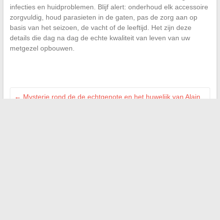
infecties en huidproblemen. Blijf alert: onderhoud elk accessoire
zorgvuldig, houd parasieten in de gaten, pas de zorg aan op
basis van het seizoen, de vacht of de leeftijd. Het zijn deze
details die dag na dag de echte kwaliteit van leven van uw
metgezel opbouwen.
←
Mysterie rond de de echtgenote en het huwelijk van Alain
Bauer: waarom zoveel geheimen?
De beste strategieën om uw vastgoedbelegging in 2024 te
laten slagen
→
Zoeken