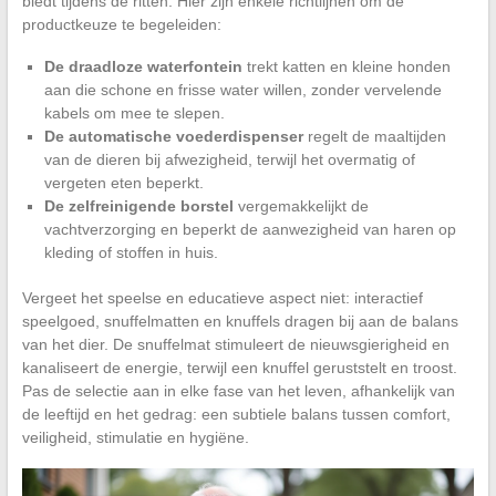
biedt tijdens de ritten. Hier zijn enkele richtlijnen om de
productkeuze te begeleiden:
De draadloze waterfontein
trekt katten en kleine honden
aan die schone en frisse water willen, zonder vervelende
kabels om mee te slepen.
De automatische voederdispenser
regelt de maaltijden
van de dieren bij afwezigheid, terwijl het overmatig of
vergeten eten beperkt.
De zelfreinigende borstel
vergemakkelijkt de
vachtverzorging en beperkt de aanwezigheid van haren op
kleding of stoffen in huis.
Vergeet het speelse en educatieve aspect niet: interactief
speelgoed, snuffelmatten en knuffels dragen bij aan de balans
van het dier. De snuffelmat stimuleert de nieuwsgierigheid en
kanaliseert de energie, terwijl een knuffel geruststelt en troost.
Pas de selectie aan in elke fase van het leven, afhankelijk van
de leeftijd en het gedrag: een subtiele balans tussen comfort,
veiligheid, stimulatie en hygiëne.