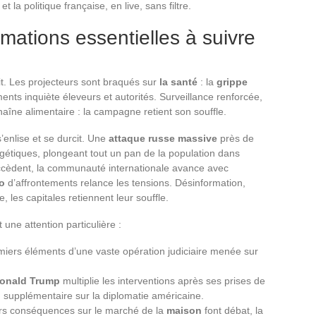
la politique française, en live, sans filtre.
rmations essentielles à suivre
it. Les projecteurs sont braqués sur
la santé
: la
grippe
nts inquiète éleveurs et autorités. Surveillance renforcée,
chaîne alimentaire : la campagne retient son souffle.
’enlise et se durcit. Une
attaque russe massive
près de
étiques, plongeant tout un pan de la population dans
succèdent, la communauté internationale avance avec
o
d’affrontements relance les tensions. Désinformation,
, les capitales retiennent leur souffle.
 une attention particulière :
emiers éléments d’une vaste opération judiciaire menée sur
onald Trump
multiplie les interventions après ses prises de
n supplémentaire sur la diplomatie américaine.
rs conséquences sur le marché de la
maison
font débat, la