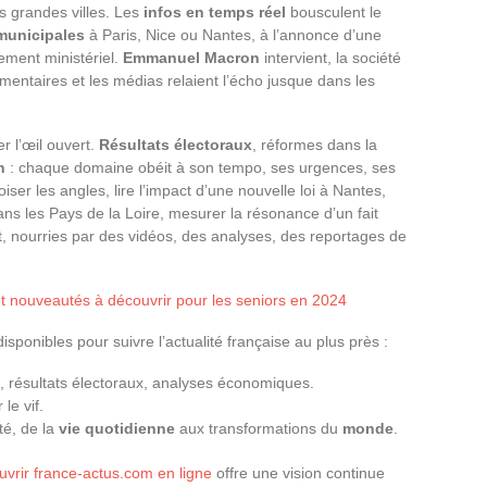
 grandes villes. Les
infos en temps réel
bousculent le
municipales
à Paris, Nice ou Nantes, à l’annonce d’une
ement ministériel.
Emmanuel Macron
intervient, la société
entaires et les médias relaient l’écho jusque dans les
r l’œil ouvert.
Résultats électoraux
, réformes dans la
n
: chaque domaine obéit à son tempo, ses urgences, ses
roiser les angles, lire l’impact d’une nouvelle loi à Nantes,
ans les Pays de la Loire, mesurer la résonance d’un fait
nt, nourries par des vidéos, des analyses, des reportages de
t nouveautés à découvrir pour les seniors en 2024
disponibles pour suivre l’actualité française au plus près :
s, résultats électoraux, analyses économiques.
le vif.
té, de la
vie quotidienne
aux transformations du
monde
.
uvrir france-actus.com en ligne
offre une vision continue