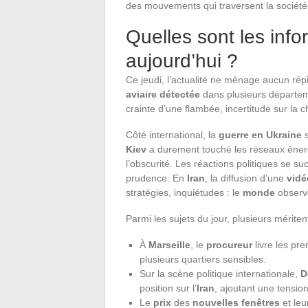
des mouvements qui traversent la société et 
Quelles sont les info
aujourd’hui ?
Ce jeudi, l’actualité ne ménage aucun rép
aviaire détectée
dans plusieurs départeme
crainte d’une flambée, incertitude sur la 
Côté international, la
guerre en Ukraine
s
Kiev
a durement touché les réseaux énerg
l’obscurité. Les réactions politiques se 
prudence. En
Iran
, la diffusion d’une
vidé
stratégies, inquiétudes : le
monde
observe
Parmi les sujets du jour, plusieurs méritent
À
Marseille
, le
procureur
livre les pr
plusieurs quartiers sensibles.
Sur la scène politique internationale,
D
position sur l’
Iran
, ajoutant une tensio
Le
prix
des
nouvelles fenêtres
et leu