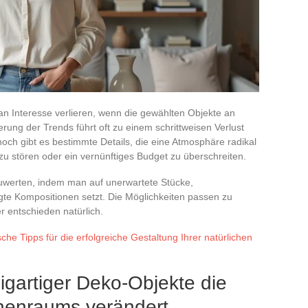
n Interesse verlieren, wenn die gewählten Objekte an
ierung der Trends führt oft zu einem schrittweisen Verlust
noch gibt es bestimmte Details, die eine Atmosphäre radikal
u stören oder ein vernünftiges Budget zu überschreiten.
zuwerten, indem man auf unerwartete Stücke,
te Kompositionen setzt. Die Möglichkeiten passen zu
er entschieden natürlich.
sche Tipps für die erfolgreiche Gestaltung Ihrer natürlichen
gartiger Deko-Objekte die
nenraums verändert