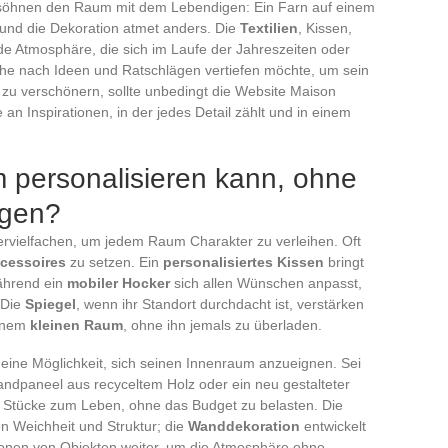
öhnen den Raum mit dem Lebendigen: Ein Farn auf einem
, und die Dekoration atmet anders. Die
Textilien
, Kissen,
nde Atmosphäre, die sich im Laufe der Jahreszeiten oder
he nach Ideen und Ratschlägen vertiefen möchte, um sein
zu verschönern, sollte unbedingt die Website Maison
an Inspirationen, in der jedes Detail zählt und in einem
personalisieren kann, ohne
ngen?
vervielfachen, um jedem Raum Charakter zu verleihen. Oft
cessoires
zu setzen. Ein
personalisiertes Kissen
bringt
während ein
mobiler Hocker
sich allen Wünschen anpasst,
 Die
Spiegel
, wenn ihr Standort durchdacht ist, verstärken
einem
kleinen Raum
, ohne ihn jemals zu überladen.
 eine Möglichkeit, sich seinen Innenraum anzueignen. Sei
ndpaneel aus recyceltem Holz oder ein neu gestalteter
e Stücke zum Leben, ohne das Budget zu belasten. Die
gen Weichheit und Struktur; die
Wanddekoration
entwickelt
onen von Objekten weiter, um die Atmosphäre ohne