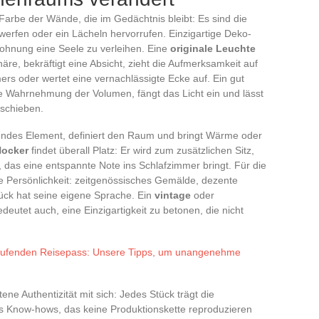
 Farbe der Wände, die im Gedächtnis bleibt: Es sind die
werfen oder ein Lächeln hervorrufen. Einzigartige Deko-
ohnung eine Seele zu verleihen. Eine
originale Leuchte
häre, bekräftigt eine Absicht, zieht die Aufmerksamkeit auf
s oder wertet eine vernachlässigte Ecke auf. Ein gut
e Wahrnehmung der Volumen, fängt das Licht ein und lässt
schieben.
endes Element, definiert den Raum und bringt Wärme oder
ocker
findet überall Platz: Er wird zum zusätzlichen Sitz,
das eine entspannte Note ins Schlafzimmer bringt. Für die
e Persönlichkeit: zeitgenössisches Gemälde, dezente
ück hat seine eigene Sprache. Ein
vintage
oder
deutet auch, eine Einzigartigkeit zu betonen, die nicht
laufenden Reisepass: Unsere Tipps, um unangenehme
ene Authentizität mit sich: Jedes Stück trägt die
es Know-hows, das keine Produktionskette reproduzieren