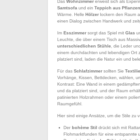
Das
Wohnzimmer
erweist sich als Experi
Samtsofa
und ein
Teppich aus Pflanze
Wärme. Helle
Hölzer
lockern den Raum a
einen Dialog zwischen Handwerk und zeitg
Im
Esszimmer
sorgt das Spiel mit
Glas
u
Leuchte, die über einem Tisch aus Massiv
unterschiedlichen Stühle
, die Leder un
einem durchdachten und lebendigen Ort z
platziert sind, laden die Natur ein und bel
Für das
Schlafzimmer
sollten Sie
Textili
Vorhänge, Kissen, Bettdecken, wählen, 
Kontrast: Eine Wand in einem gedämpfte
und da platziert sind, und der Raum erhä
patinierten Holzrahmen oder einem polier
Raumgefühl.
Hier sind einige Ansätze, um die Stile zu 
Der
bohème Stil
drückt sich mit Ratt
Flohmarktfunden für eine entspannte 