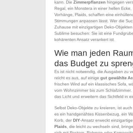
kann. Die
Zimmerpflanzen
hingegen vers
Regal, ein Monstera in einer hellen Ecke
Vorhänge, Plaids, schaffen eine einhülle
Stimmungen anpassen lässt. Wer die Suc
Zuhause mit einzigartigen Deko-Objekten 
Sublime besuchen: Sie ist eine Fundgrube 
kohärenten Ansatz verankert ist.
Wie man jeden Raum 
das Budget zu spre
Es ist nicht notwendig, die Ausgaben zu 
reicht es aus, auf einige
gut gewählte Ac
frischen Wind auf ein klassisches Sofa, 
vom Wohnzimmer bis zum Schlafzimmer.
das Licht und erweitern das Sichtfeld in 
Selbst Deko-Objekte zu kreieren, ist auch
es ein handgenähtes Kissenbezug, ein Wa
Korb, der
DIY
-Ansatz erweckt einzigartig
Plaids
, die leicht zu wechseln sind, brin
sich mit Postern, Rahmen oder Kompositi