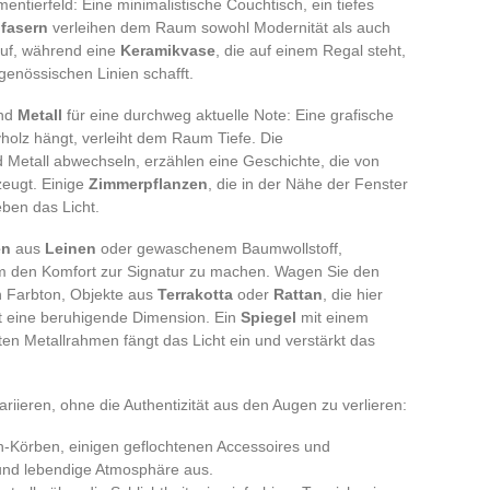
mentierfeld: Eine minimalistische Couchtisch, ein tiefes
nfasern
verleihen dem Raum sowohl Modernität als auch
uf, während eine
Keramikvase
, die auf einem Regal steht,
enössischen Linien schafft.
nd
Metall
für eine durchweg aktuelle Note: Eine grafische
holz hängt, verleiht dem Raum Tiefe. Die
d Metall abwechseln, erzählen eine Geschichte, die von
eugt. Einige
Zimmerpflanzen
, die in der Nähe der Fenster
eben das Licht.
en
aus
Leinen
oder gewaschenem Baumwollstoff,
um den Komfort zur Signatur zu machen. Wagen Sie den
n Farbton, Objekte aus
Terrakotta
oder
Rattan
, die hier
lt eine beruhigende Dimension. Ein
Spiegel
mit einem
ten Metallrahmen fängt das Licht ein und verstärkt das
variieren, ohne die Authentizität aus den Augen zu verlieren:
an-Körben, einigen geflochtenen Accessoires und
und lebendige Atmosphäre aus.