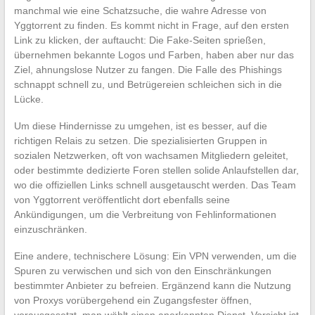
manchmal wie eine Schatzsuche, die wahre Adresse von
Yggtorrent zu finden. Es kommt nicht in Frage, auf den ersten
Link zu klicken, der auftaucht: Die Fake-Seiten sprießen,
übernehmen bekannte Logos und Farben, haben aber nur das
Ziel, ahnungslose Nutzer zu fangen. Die Falle des Phishings
schnappt schnell zu, und Betrügereien schleichen sich in die
Lücke.
Um diese Hindernisse zu umgehen, ist es besser, auf die
richtigen Relais zu setzen. Die spezialisierten Gruppen in
sozialen Netzwerken, oft von wachsamen Mitgliedern geleitet,
oder bestimmte dedizierte Foren stellen solide Anlaufstellen dar,
wo die offiziellen Links schnell ausgetauscht werden. Das Team
von Yggtorrent veröffentlicht dort ebenfalls seine
Ankündigungen, um die Verbreitung von Fehlinformationen
einzuschränken.
Eine andere, technischere Lösung: Ein VPN verwenden, um die
Spuren zu verwischen und sich von den Einschränkungen
bestimmter Anbieter zu befreien. Ergänzend kann die Nutzung
von Proxys vorübergehend ein Zugangsfester öffnen,
vorausgesetzt, man wählt einen anerkannten Dienst. Vorsicht ist