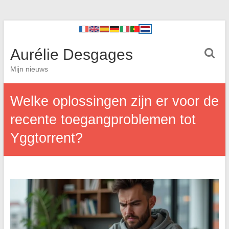
Aurélie Desgages
Mijn nieuws
Welke oplossingen zijn er voor de
recente toegangproblemen tot
Yggtorrent?