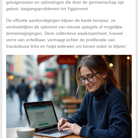
getuigenissen en oplossingen die door de gemeenschap zijn
getest: toegangsproblemen tot Yggtorrent.
De officiële aankondigingen blijven de beste kompas: ze
verduidelijken de opkomst van nieuwe spiegels of mogelijke
domeinwijzigingen. Deze collectieve waakzaamheid, hoewel
verre van onfeilbaar, vertraagt echter de proliferatie van
frauduleuze links en helpt iedereen om boven water te blijven.