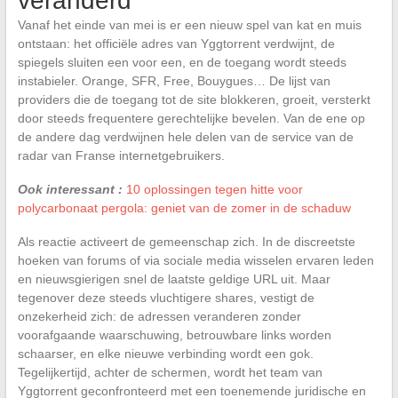
veranderd
Vanaf het einde van mei is er een nieuw spel van kat en muis
ontstaan: het officiële adres van Yggtorrent verdwijnt, de
spiegels sluiten een voor een, en de toegang wordt steeds
instabieler. Orange, SFR, Free, Bouygues… De lijst van
providers die de toegang tot de site blokkeren, groeit, versterkt
door steeds frequentere gerechtelijke bevelen. Van de ene op
de andere dag verdwijnen hele delen van de service van de
radar van Franse internetgebruikers.
Ook interessant :
10 oplossingen tegen hitte voor
polycarbonaat pergola: geniet van de zomer in de schaduw
Als reactie activeert de gemeenschap zich. In de discreetste
hoeken van forums of via sociale media wisselen ervaren leden
en nieuwsgierigen snel de laatste geldige URL uit. Maar
tegenover deze steeds vluchtigere shares, vestigt de
onzekerheid zich: de adressen veranderen zonder
voorafgaande waarschuwing, betrouwbare links worden
schaarser, en elke nieuwe verbinding wordt een gok.
Tegelijkertijd, achter de schermen, wordt het team van
Yggtorrent geconfronteerd met een toenemende juridische en