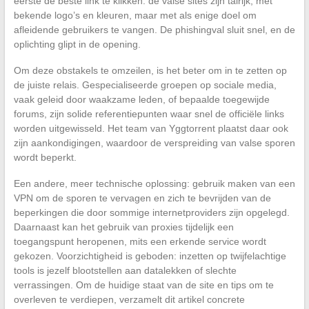
eerste de beste link te klikken: de valse sites zijn talrijk, met
bekende logo’s en kleuren, maar met als enige doel om
afleidende gebruikers te vangen. De phishingval sluit snel, en de
oplichting glipt in de opening.
Om deze obstakels te omzeilen, is het beter om in te zetten op
de juiste relais. Gespecialiseerde groepen op sociale media,
vaak geleid door waakzame leden, of bepaalde toegewijde
forums, zijn solide referentiepunten waar snel de officiële links
worden uitgewisseld. Het team van Yggtorrent plaatst daar ook
zijn aankondigingen, waardoor de verspreiding van valse sporen
wordt beperkt.
Een andere, meer technische oplossing: gebruik maken van een
VPN om de sporen te vervagen en zich te bevrijden van de
beperkingen die door sommige internetproviders zijn opgelegd.
Daarnaast kan het gebruik van proxies tijdelijk een
toegangspunt heropenen, mits een erkende service wordt
gekozen. Voorzichtigheid is geboden: inzetten op twijfelachtige
tools is jezelf blootstellen aan datalekken of slechte
verrassingen. Om de huidige staat van de site en tips om te
overleven te verdiepen, verzamelt dit artikel concrete