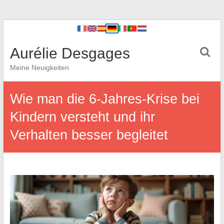
Aurélie Desgages
Meine Neuigkeiten
Wie man die 6-Jahres-Krise bei
Kindern versteht und ihr
Verhalten besser begleitet