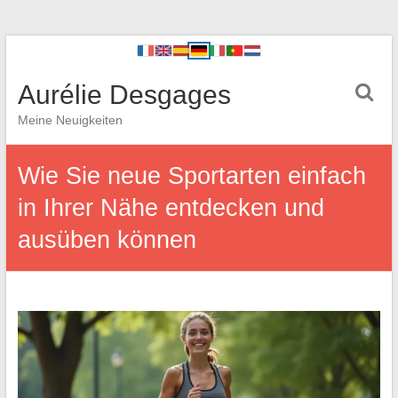
Aurélie Desgages
Meine Neuigkeiten
Wie Sie neue Sportarten einfach
in Ihrer Nähe entdecken und
ausüben können