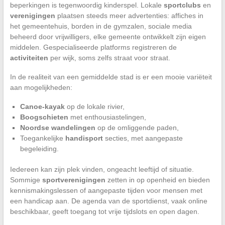
beperkingen is tegenwoordig kinderspel. Lokale
sportclubs
en
verenigingen
plaatsen steeds meer advertenties: affiches in
het gemeentehuis, borden in de gymzalen, sociale media
beheerd door vrijwilligers, elke gemeente ontwikkelt zijn eigen
middelen. Gespecialiseerde platforms registreren de
activiteiten
per wijk, soms zelfs straat voor straat.
In de realiteit van een gemiddelde stad is er een mooie variëteit
aan mogelijkheden:
Canoe-kayak
op de lokale rivier,
Boogschieten
met enthousiastelingen,
Noordse wandelingen
op de omliggende paden,
Toegankelijke
handisport
secties, met aangepaste
begeleiding.
Iedereen kan zijn plek vinden, ongeacht leeftijd of situatie.
Sommige
sportverenigingen
zetten in op openheid en bieden
kennismakingslessen of aangepaste tijden voor mensen met
een handicap aan. De agenda van de sportdienst, vaak online
beschikbaar, geeft toegang tot vrije tijdslots en open dagen.