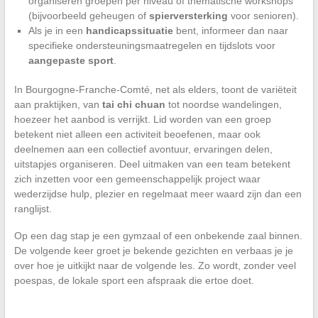
organiseren groepen per niveau of thematische workshops
(bijvoorbeeld geheugen of
spierversterking
voor senioren).
Als je in een
handicapssituatie
bent, informeer dan naar
specifieke ondersteuningsmaatregelen en tijdslots voor
aangepaste sport
.
In Bourgogne-Franche-Comté, net als elders, toont de variëteit
aan praktijken, van
tai chi chuan
tot noordse wandelingen,
hoezeer het aanbod is verrijkt. Lid worden van een groep
betekent niet alleen een activiteit beoefenen, maar ook
deelnemen aan een collectief avontuur, ervaringen delen,
uitstapjes organiseren. Deel uitmaken van een team betekent
zich inzetten voor een gemeenschappelijk project waar
wederzijdse hulp, plezier en regelmaat meer waard zijn dan een
ranglijst.
Op een dag stap je een gymzaal of een onbekende zaal binnen.
De volgende keer groet je bekende gezichten en verbaas je je
over hoe je uitkijkt naar de volgende les. Zo wordt, zonder veel
poespas, de lokale sport een afspraak die ertoe doet.