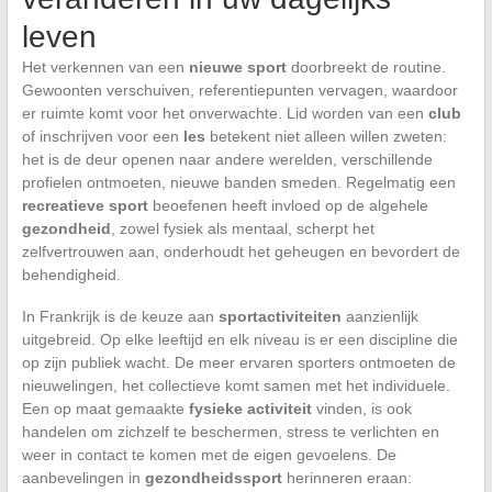
leven
Het verkennen van een
nieuwe sport
doorbreekt de routine.
Gewoonten verschuiven, referentiepunten vervagen, waardoor
er ruimte komt voor het onverwachte. Lid worden van een
club
of inschrijven voor een
les
betekent niet alleen willen zweten:
het is de deur openen naar andere werelden, verschillende
profielen ontmoeten, nieuwe banden smeden. Regelmatig een
recreatieve sport
beoefenen heeft invloed op de algehele
gezondheid
, zowel fysiek als mentaal, scherpt het
zelfvertrouwen aan, onderhoudt het geheugen en bevordert de
behendigheid.
In Frankrijk is de keuze aan
sportactiviteiten
aanzienlijk
uitgebreid. Op elke leeftijd en elk niveau is er een discipline die
op zijn publiek wacht. De meer ervaren sporters ontmoeten de
nieuwelingen, het collectieve komt samen met het individuele.
Een op maat gemaakte
fysieke activiteit
vinden, is ook
handelen om zichzelf te beschermen, stress te verlichten en
weer in contact te komen met de eigen gevoelens. De
aanbevelingen in
gezondheidssport
herinneren eraan: