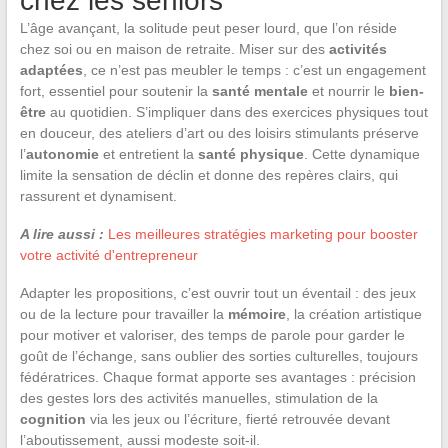
chez les seniors
L’âge avançant, la solitude peut peser lourd, que l’on réside
chez soi ou en maison de retraite. Miser sur des
activités
adaptées
, ce n’est pas meubler le temps : c’est un engagement
fort, essentiel pour soutenir la
santé mentale
et nourrir le
bien-
être
au quotidien. S’impliquer dans des exercices physiques tout
en douceur, des ateliers d’art ou des loisirs stimulants préserve
l’
autonomie
et entretient la
santé physique
. Cette dynamique
limite la sensation de déclin et donne des repères clairs, qui
rassurent et dynamisent.
A lire aussi :
Les meilleures stratégies marketing pour booster
votre activité d'entrepreneur
Adapter les propositions, c’est ouvrir tout un éventail : des jeux
ou de la lecture pour travailler la
mémoire
, la création artistique
pour motiver et valoriser, des temps de parole pour garder le
goût de l’échange, sans oublier des sorties culturelles, toujours
fédératrices. Chaque format apporte ses avantages : précision
des gestes lors des activités manuelles, stimulation de la
cognition
via les jeux ou l’écriture, fierté retrouvée devant
l’aboutissement, aussi modeste soit-il.