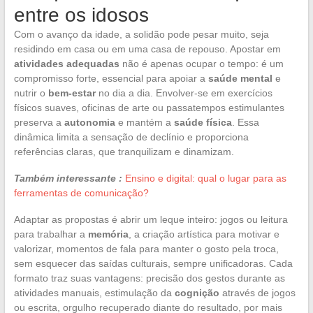
entre os idosos
Com o avanço da idade, a solidão pode pesar muito, seja
residindo em casa ou em uma casa de repouso. Apostar em
atividades adequadas
não é apenas ocupar o tempo: é um
compromisso forte, essencial para apoiar a
saúde mental
e
nutrir o
bem-estar
no dia a dia. Envolver-se em exercícios
físicos suaves, oficinas de arte ou passatempos estimulantes
preserva a
autonomia
e mantém a
saúde física
. Essa
dinâmica limita a sensação de declínio e proporciona
referências claras, que tranquilizam e dinamizam.
Também interessante :
Ensino e digital: qual o lugar para as
ferramentas de comunicação?
Adaptar as propostas é abrir um leque inteiro: jogos ou leitura
para trabalhar a
memória
, a criação artística para motivar e
valorizar, momentos de fala para manter o gosto pela troca,
sem esquecer das saídas culturais, sempre unificadoras. Cada
formato traz suas vantagens: precisão dos gestos durante as
atividades manuais, estimulação da
cognição
através de jogos
ou escrita, orgulho recuperado diante do resultado, por mais