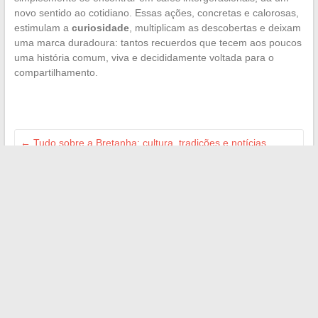
novo sentido ao cotidiano. Essas ações, concretas e calorosas,
estimulam a
curiosidade
, multiplicam as descobertas e deixam
uma marca duradoura: tantos recuerdos que tecem aos poucos
uma história comum, viva e decididamente voltada para o
compartilhamento.
←
Tudo sobre a Bretanha: cultura, tradições e notícias
imperdíveis
Como descobrir e praticar novos esportes facilmente perto
de você
→
Search