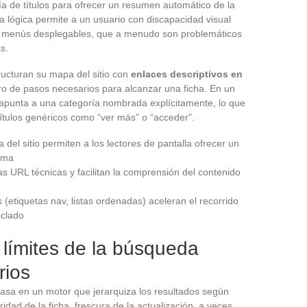
quía de títulos para ofrecer un resumen automático de la
a lógica permite a un usuario con discapacidad visual
los menús desplegables, que a menudo son problemáticos
s.
ucturan su mapa del sitio con
enlaces descriptivos en
o de pasos necesarios para alcanzar una ficha. En un
o apunta a una categoría nombrada explícitamente, lo que
ítulos genéricos como “ver más” o “acceder”.
 del sitio permiten a los lectores de pantalla ofrecer un
rma
s URL técnicas y facilitan la comprensión del contenido
 (etiquetas nav, listas ordenadas) aceleran el recorrido
eclado
y límites de la búsqueda
rios
basa en un motor que jerarquiza los resultados según
aridad de la ficha, frescura de la actualización, a veces