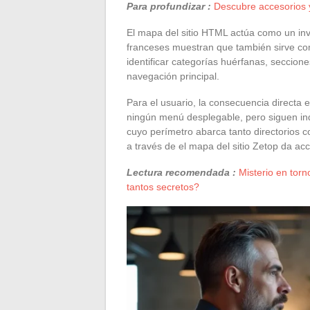
Para profundizar :
Descubre accesorios y
El mapa del sitio HTML actúa como un inve
franceses muestran que también sirve com
identificar categorías huérfanas, seccion
navegación principal.
Para el usuario, la consecuencia directa 
ningún menú desplegable, pero siguen ind
cuyo perímetro abarca tanto directorios 
a través de el mapa del sitio Zetop da acc
Lectura recomendada :
Misterio en torn
tantos secretos?