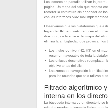
Los lectores de pantalla utilizan la jerar
página. Un mapa del sitio que respeta est
recorrer la estructura sin depender de 
con las interfaces ARIA mal implementada
Observamos que las plataformas que estr
lugar de URL en bruto
reducen el númer
directorio, cada enlace del mapa del siti
elimina la ambigüedad que provocan los t
Los títulos de nivel (H2, H3) en el mapa
resumen navegable de toda la platafo
Los enlaces descriptivos reemplazan la
objetivo antes del clic
Las zonas de navegación identificables
para los usuarios que solo utilizan el t
Filtrado algorítmico 
interna en los directo
La búsqueda interna de un directorio se 
criterios propios: relevancia léxica, popul