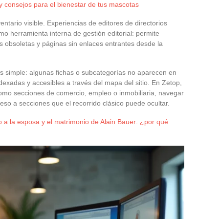
 consejos para el bienestar de tus mascotas
ntario visible. Experiencias de editores de directorios
o herramienta interna de gestión editorial: permite
es obsoletas y páginas sin enlaces entrantes desde la
es simple: algunas fichas o subcategorías no aparecen en
exadas y accesibles a través del mapa del sitio. En Zetop,
como secciones de comercio, empleo o inmobiliaria, navegar
eso a secciones que el recorrido clásico puede ocultar.
o a la esposa y el matrimonio de Alain Bauer: ¿por qué