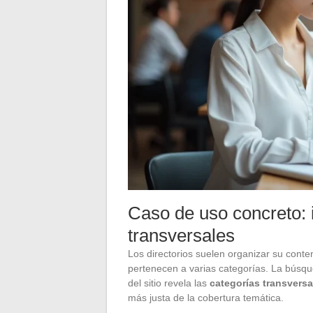
Caso de uso concreto: i
transversales
Los directorios suelen organizar su conte
pertenecen a varias categorías. La búsq
del sitio revela las
categorías transversa
más justa de la cobertura temática.