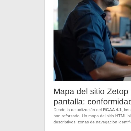
Mapa del sitio Zetop
pantalla: conformid
Desde la actualización del
RGAA 4.1
, las
han reforzado. Un mapa del sitio HTML bie
descriptivos, zonas de navegación identifi