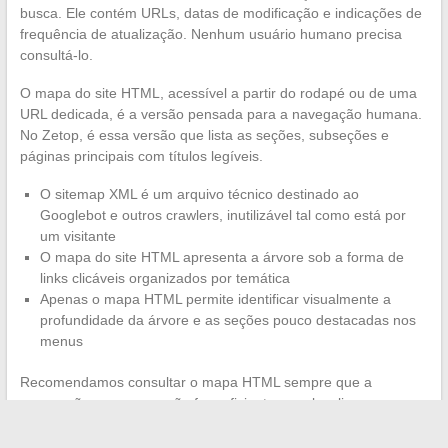
busca. Ele contém URLs, datas de modificação e indicações de
frequência de atualização. Nenhum usuário humano precisa
consultá-lo.
O mapa do site HTML, acessível a partir do rodapé ou de uma
URL dedicada, é a versão pensada para a navegação humana.
No Zetop, é essa versão que lista as seções, subseções e
páginas principais com títulos legíveis.
O sitemap XML é um arquivo técnico destinado ao
Googlebot e outros crawlers, inutilizável tal como está por
um visitante
O mapa do site HTML apresenta a árvore sob a forma de
links clicáveis organizados por temática
Apenas o mapa HTML permite identificar visualmente a
profundidade da árvore e as seções pouco destacadas nos
menus
Recomendamos consultar o mapa HTML sempre que a
navegação por menus não for suficiente para localizar uma
seção. Isso é particularmente pertinente após uma
reformulação do site, quando os caminhos habituais mudam e