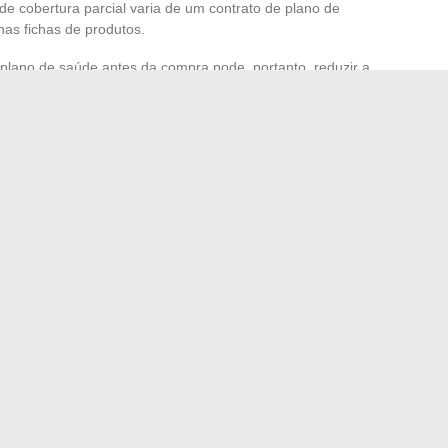
de cobertura parcial varia de um contrato de plano de
as fichas de produtos.
e plano de saúde antes da compra pode, portanto, reduzir a
 que consomem o produto de forma regular por vários
 opiniões recorrentes sobre o
fil bastante homogêneo. A maioria dos compradores
s articulares persistentes, frequentemente relacionadas à
os clássicos por via oral. A transição para o Phytargile
por uma alternativa tópica percebida como mais natural.
s:
 para uso, sem preparação artesanal de cataplasma
proporciona um conforto rápido mesmo antes de um
icos, ao contrário de alguns anti-inflamatórios orais