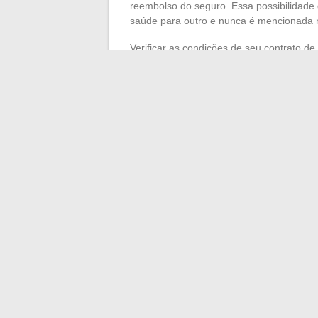
reembolso do seguro. Essa possibilidade 
saúde para outro e nunca é mencionada n
Verificar as condições de seu contrato d
despesa, especialmente para os usuários
meses.
Perfil dos usuários e
Phytargile
Os relatos de usuários desenham um per
regulares são pessoas que enfrentam dore
artrose, e que já tentaram anti-inflamatóri
frequentemente corresponde a uma busca 
As opiniões positivas destacam três ponto
A facilidade de uso do produto pronto
A sensação de frescor imediata que 
eventual efeito duradouro
A ausência de efeitos colaterais sistêm
tomados a longo prazo