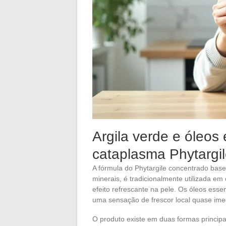
Argila verde e óleos
cataplasma Phytargi
A fórmula do Phytargile concentrado basei
minerais, é tradicionalmente utilizada e
efeito refrescante na pele. Os óleos esse
uma sensação de frescor local quase imed
O produto existe em duas formas principa