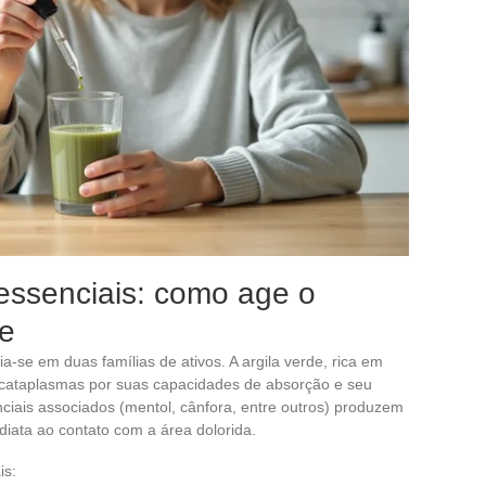
 essenciais: como age o
le
a-se em duas famílias de ativos. A argila verde, rica em
m cataplasmas por suas capacidades de absorção e seu
nciais associados (mentol, cânfora, entre outros) produzem
iata ao contato com a área dolorida.
is: