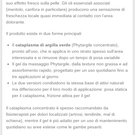
suo effetto fresco sulla pelle. Gli oli essenziali associati
(mentolo, canfora in particolare) producono una sensazione di
freschezza locale quasi immediata al contatto con l’area
dolorante.
Il prodotto esiste in due forme principali:
Il
cataplasma di argilla verde
(Phytargile concentrato),
pronto all’uso, che si applica in uno strato spesso sull’area
interessata e si rimuove dopo un tempo di posa variabile
Il gel da massaggio Phytargile, dalla texture non grassa e ad
assorbimento rapido, progettato per un uso quotidiano fino a
tre applicazioni al giorno
Le due versioni condividono la stessa base di attivi naturali
ma differiscono per il loro modo di applicazione: posa statica
per il cataplasma, frizione attiva per il gel
Il cataplasma concentrato è spesso raccomandato da
fisioterapisti per dolori localizzati (artrosi, tendinite, mal di
schiena), mentre il gel è più adatto per un uso di mantenimento
quotidiano su aree estese come le gambe pesanti.