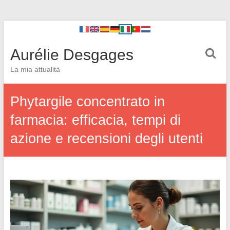
Aurélie Desgages
La mia attualità
Phytargile concentrato in
farmacia: efficacia, tempi di
azione e recensioni degli utenti