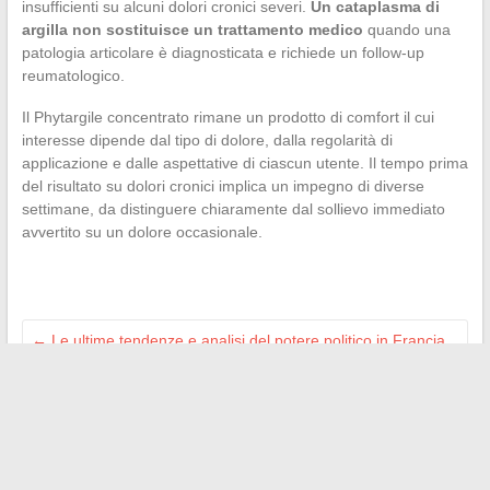
insufficienti su alcuni dolori cronici severi.
Un cataplasma di
argilla non sostituisce un trattamento medico
quando una
patologia articolare è diagnosticata e richiede un follow-up
reumatologico.
Il Phytargile concentrato rimane un prodotto di comfort il cui
interesse dipende dal tipo di dolore, dalla regolarità di
applicazione e dalle aspettative di ciascun utente. Il tempo prima
del risultato su dolori cronici implica un impegno di diverse
settimane, da distinguere chiaramente dal sollievo immediato
avvertito su un dolore occasionale.
←
Le ultime tendenze e analisi del potere politico in Francia
da seguire attentamente
Perché consultare la mappa del sito Zetop per navigare
efficacemente sulla piattaforma
→
Search