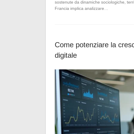
sostenute da dinamiche sociologiche, territo
Francia implica analizzare…
Come potenziare la cresc
digitale