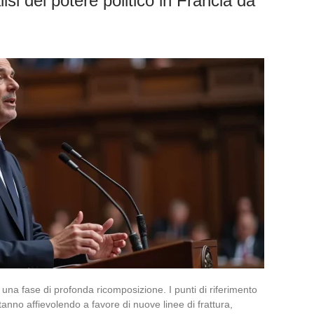
si del potere politico in Francia da
 una fase di profonda ricomposizione. I punti di riferimento
 stanno affievolendo a favore di nuove linee di frattura,