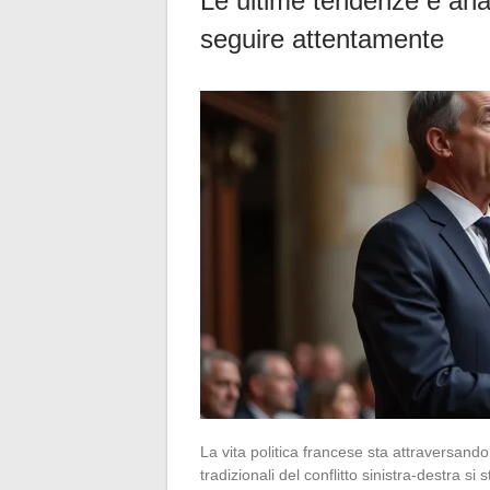
Le ultime tendenze e anali
seguire attentamente
La vita politica francese sta attraversando
tradizionali del conflitto sinistra-destra si