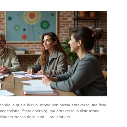
ondo la quale la rivoluzione non passa attraverso una fase
 autogestione, Stato operaio), ma attraverso la distruzione
vimento stesso della lotta. Il proletariato…