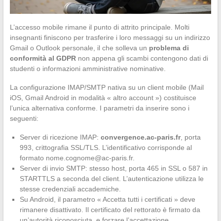
L’accesso mobile rimane il punto di attrito principale. Molti
insegnanti finiscono per trasferire i loro messaggi su un indirizzo
Gmail o Outlook personale, il che solleva un
problema di
conformità al GDPR
non appena gli scambi contengono dati di
studenti o informazioni amministrative nominative.
La configurazione IMAP/SMTP nativa su un client mobile (Mail
iOS, Gmail Android in modalità « altro account ») costituisce
l’unica alternativa conforme. I parametri da inserire sono i
seguenti:
Server di ricezione IMAP:
convergence.ac-paris.fr
, porta
993, crittografia SSL/TLS. L’identificativo corrisponde al
formato
nome.cognome@ac-paris.fr
.
Server di invio SMTP: stesso host, porta 465 in SSL o 587 in
STARTTLS a seconda del client. L’autenticazione utilizza le
stesse credenziali accademiche.
Su Android, il parametro « Accetta tutti i certificati » deve
rimanere disattivato. Il certificato del rettorato è firmato da
un’autorità riconosciuta, e forzare l’accettazione