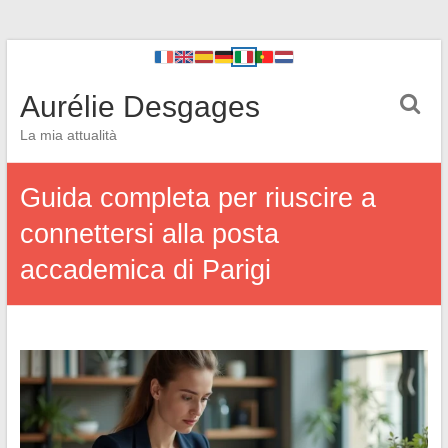
Aurélie Desgages
La mia attualità
Guida completa per riuscire a
connettersi alla posta
accademica di Parigi