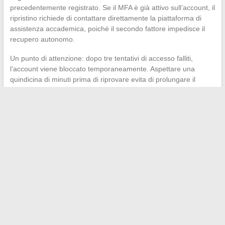
precedentemente registrato. Se il MFA è già attivo sull’account, il
ripristino richiede di contattare direttamente la piattaforma di
assistenza accademica, poiché il secondo fattore impedisce il
recupero autonomo.
Un punto di attenzione: dopo tre tentativi di accesso falliti,
l’account viene bloccato temporaneamente. Aspettare una
quindicina di minuti prima di riprovare evita di prolungare il
blocco.
La messaggistica accademica di Parigi rimane uno strumento
funzionale a condizione di gestire i parametri tecnici e rispettare
la separazione tra canali professionali e personali. Il
dispiegamento del MFA rafforza la sicurezza, ma richiede agli
insegnanti di mantenere aggiornato il proprio numero di telefono
di recupero in Arena, altrimenti ogni perdita di password diventa
un percorso amministrativo.
←
Tutto sulla 5a dimensione: definizione, transizione e