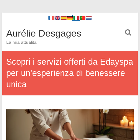
Aurélie Desgages
La mia attualità
Scopri i servizi offerti da Edayspa
per un’esperienza di benessere
unica