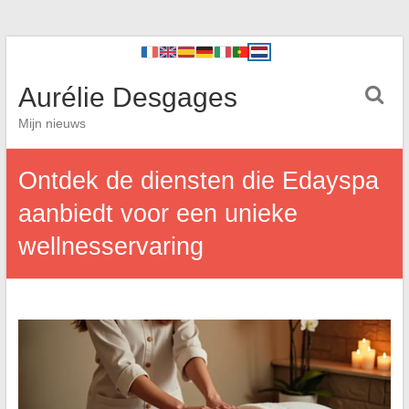
Aurélie Desgages
Mijn nieuws
Ontdek de diensten die Edayspa
aanbiedt voor een unieke
wellnesservaring