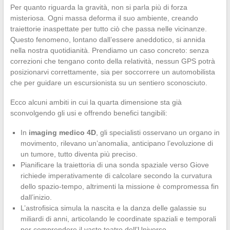
Per quanto riguarda la gravità, non si parla più di forza
misteriosa. Ogni massa deforma il suo ambiente, creando
traiettorie inaspettate per tutto ciò che passa nelle vicinanze.
Questo fenomeno, lontano dall’essere aneddotico, si annida
nella nostra quotidianità. Prendiamo un caso concreto: senza
correzioni che tengano conto della relatività, nessun GPS potrà
posizionarvi correttamente, sia per soccorrere un automobilista
che per guidare un escursionista su un sentiero sconosciuto.
Ecco alcuni ambiti in cui la quarta dimensione sta già
sconvolgendo gli usi e offrendo benefici tangibili:
In
imaging medico 4D
, gli specialisti osservano un organo in
movimento, rilevano un’anomalia, anticipano l’evoluzione di
un tumore, tutto diventa più preciso.
Pianificare la traiettoria di una sonda spaziale verso Giove
richiede imperativamente di calcolare secondo la curvatura
dello spazio-tempo, altrimenti la missione è compromessa fin
dall’inizio.
L’astrofisica simula la nascita e la danza delle galassie su
miliardi di anni, articolando le coordinate spaziali e temporali
per comprendere il vasto teatro dell’Universo.