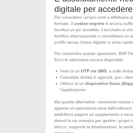
digitale per accedere
Per consultare i propri conti o effettuare 
formale. Il
codice segreto
è ancora suffi
bonifico un po’ sensibile, il lucchetto si c
bonifico internazionale o convalidare un ac
profilo senza chiave digitale si priva rapi
Per consentire queste operazioni, BNP Pari
Ecco le alternative ancora disponibili:
Invio di un
OTP via SMS
, a volte limit
Convalida diretta in agenzia, per i clie
Utilizzo di un
dispositivo fisico (Digi
l’applicazione.
Ma queste alternative, raramente messe in
appena un’operazione esce dall’ordinario, i
addirittura pagare un supplemento a secon
diventi la via maestra per gestire i propri 
blocco, supporta la disattivazione, la perd
dispositivo.