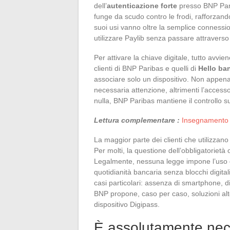
dell’
autenticazione forte
presso BNP Parib
funge da scudo contro le frodi, rafforzando
suoi usi vanno oltre la semplice conness
utilizzare Paylib senza passare attraverso
Per attivare la chiave digitale, tutto avviene
clienti di BNP Paribas e quelli di
Hello ba
associare solo un dispositivo. Non appena s
necessaria attenzione, altrimenti l’accesso
nulla, BNP Paribas mantiene il controllo s
Lettura complementare :
Insegnamento e
La maggior parte dei clienti che utilizzano 
Per molti, la questione dell’obbligatorietà
Legalmente, nessuna legge impone l’uso dell
quotidianità bancaria senza blocchi digit
casi particolari: assenza di smartphone, di
BNP propone, caso per caso, soluzioni al
dispositivo Digipass.
È assolutamente nece