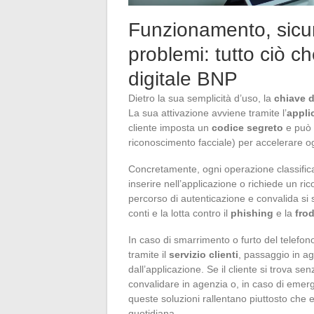
Funzionamento, sicur
problemi: tutto ciò c
digitale BNP
Dietro la sua semplicità d’uso, la
chiave d
La sua attivazione avviene tramite l’
appli
cliente imposta un
codice segreto
e può 
riconoscimento facciale) per accelerare o
Concretamente, ogni operazione classific
inserire nell’applicazione o richiede un ri
percorso di autenticazione e convalida si sv
conti e la lotta contro il
phishing
e la
frod
In caso di smarrimento o furto del telefon
tramite il
servizio clienti
, passaggio in ag
dall’applicazione. Se il cliente si trova s
convalidare in agenzia o, in caso di emer
queste soluzioni rallentano piuttosto che 
quotidiana.