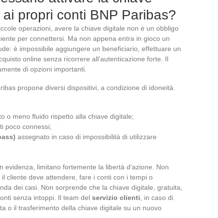
 ai propri conti BNP Paribas?
piccole operazioni, avere la chiave digitale non è un obbligo
ciente per connettersi. Ma non appena entra in gioco un
hiude: è impossibile aggiungere un beneficiario, effettuare un
quisto online senza ricorrere all’autenticazione forte. Il
damente di opzioni importanti.
bas propone diversi dispositivi, a condizione di idoneità.
ato o meno fluido rispetto alla chiave digitale;
nti poco connessi;
pass)
assegnato in caso di impossibilità di utilizzare
 evidenza, limitano fortemente la libertà d’azione. Non
l cliente deve attendere, fare i conti con i tempi o
da dei casi. Non sorprende che la chiave digitale, gratuita,
conti senza intoppi. Il team del
servizio clienti
, in caso di
ita o il trasferimento della chiave digitale su un nuovo