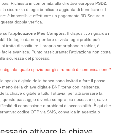
as. Richiesta in conformità alla direttiva europea
PSD2
,
 la sicurezza di ogni bonifico o aggiunta di beneficiario. I
ione: è impossibile effettuare un pagamento 3D Secure o
 questa doppia verifica.
 sull’
applicazione Mes Comptes
. Il dispositivo riguarda i
nk!
. Dettaglio da non perdere di vista: ogni profilo può
i tratta di sostituire il proprio smartphone o tablet, è
 facile svanisce. Punto rassicurante: l’attivazione non costa
ulla sicurezza del processo.
 digitale: quale spazio per gli strumenti di comunicazione?
lo spazio digitale della banca sono invitati a fare il passo.
 o meno della chiave digitale BNP torna con insistenza.
a chiave digitale a tutti. Tuttavia, per attraversare la
ali, questo passaggio diventa sempre più necessario, salvo
fficoltà di connessione o problemi di accessibilità. È qui che
ternative: codice OTP via SMS, convalida in agenzia o
ssario attivare la chiave