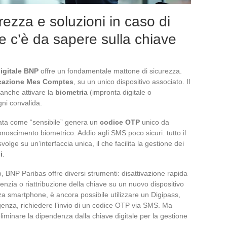
ezza e soluzioni in caso di
he c’è da sapere sulla chiave
igitale BNP
offre un fondamentale mattone di sicurezza.
cazione Mes Comptes
, su un unico dispositivo associato. Il
anche attivare la
biometria
(impronta digitale o
gni convalida.
ata come “sensibile” genera un
codice OTP
unico da
conoscimento biometrico. Addio agli SMS poco sicuri: tutto il
olge su un’interfaccia unica, il che facilita la gestione dei
i
.
o, BNP Paribas offre diversi strumenti: disattivazione rapida
enzia o riattribuzione della chiave su un nuovo dispositivo
enza smartphone, è ancora possibile utilizzare un Digipass,
genza, richiedere l’invio di un codice OTP via SMS. Ma
eliminare la dipendenza dalla chiave digitale per la gestione