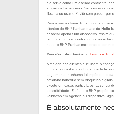
ela serve como um escudo contra fraudes
adição de beneficiário. Seus usos vão al
Secure ou usar o Paylib sem passar por e
Para ativar a chave digital, tudo acontec
clientes do BNP Paribas e aos da
Hello b
associar apenas um dispositivo. Assim que
ter cuidado, caso contrário, o acesso fáci
nada, o BNP Paribas mantendo o control
Para descobrir também :
Ensino e digit
A maioria dos clientes que usam o espaço
muitos, a questão da obrigatoriedade ou 
Legalmente, nenhuma lei impõe o uso da c
cotidiano bancário sem bloqueios digitai
exceto em casos particulares: ausência 
acessibilidade. É aí que o BNP propõe, c
validação em agência ou dispositivo Digip
É absolutamente nece