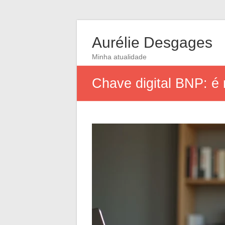
Aurélie Desgages
Minha atualidade
Chave digital BNP: é 