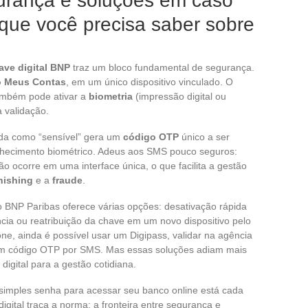
urança e soluções em caso
que você precisa saber sobre
ave digital BNP
traz um bloco fundamental de segurança.
vo Meus Contas
, em um único dispositivo vinculado. O
mbém pode ativar a
biometria
(impressão digital ou
 validação.
ada como “sensível” gera um
código OTP
único a ser
conhecimento biométrico. Adeus aos SMS pouco seguros:
o ocorre em uma interface única, o que facilita a gestão
hishing
e a
fraude
.
o BNP Paribas oferece várias opções: desativação rápida
ncia ou reatribuição da chave em um novo dispositivo pelo
hone, ainda é possível usar um Digipass, validar na agência
 um código OTP por SMS. Mas essas soluções adiam mais
igital para a gestão cotidiana.
imples senha para acessar seu banco online está cada
digital traça a norma: a fronteira entre segurança e