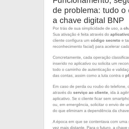
Funcionamento, seg
de problema: tudo o 
a chave digital BNP
Por trás de sua simplicidade de uso, a
ch
Sua ativação é feita através do
aplicati
cliente configura um
código secreto
e ta
reconhecimento facial) para acelerar cada
Concretamente, cada operação classific
inserido no aplicativo ou solicita um re
todo o caminho de autenticação e validaçã
das contas, assim como a luta contra o
p
Em caso de perda ou roubo do telefone, 
através do
serviço ao cliente
, ida à agê
aplicativo. Se o cliente ficar sem smartp
ou, em emergência, solicitar o envio de
do que eliminam a dependência da chave d
A época em que se contentava com uma s
vez mais distante. Para o futuro, a chave 