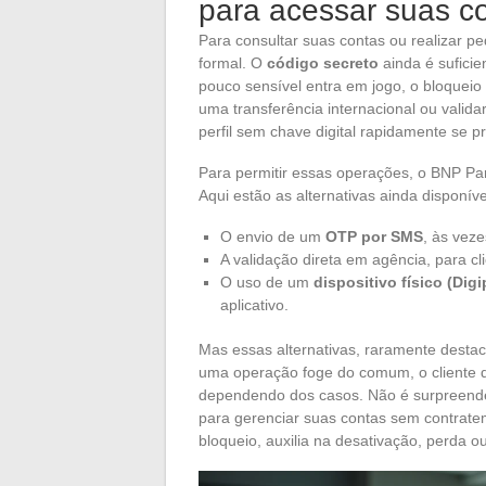
para acessar suas c
Para consultar suas contas ou realizar p
formal. O
código secreto
ainda é sufici
pouco sensível entra em jogo, o bloqueio s
uma transferência internacional ou valid
perfil sem chave digital rapidamente se p
Para permitir essas operações, o BNP Parib
Aqui estão as alternativas ainda disponíve
O envio de um
OTP por SMS
, às veze
A validação direta em agência, para c
O uso de um
dispositivo físico (Dig
aplicativo.
Mas essas alternativas, raramente desta
uma operação foge do comum, o cliente de
dependendo dos casos. Não é surpreendent
para gerenciar suas contas sem contrat
bloqueio, auxilia na desativação, perda ou