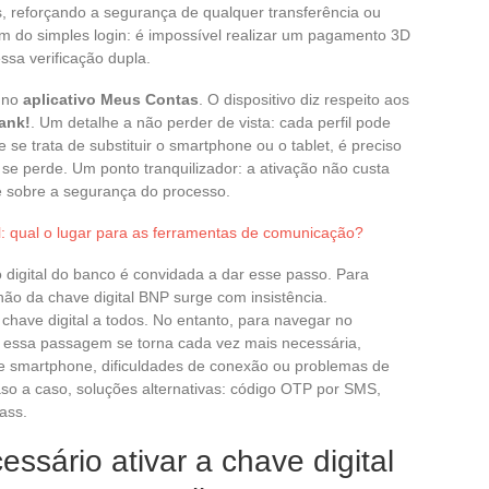
, reforçando a segurança de qualquer transferência ou
ém do simples login: é impossível realizar um pagamento 3D
ssa verificação dupla.
e no
aplicativo Meus Contas
. O dispositivo diz respeito aos
ank!
. Um detalhe a não perder de vista: cada perfil pode
 se trata de substituir o smartphone ou o tablet, é preciso
l se perde. Um ponto tranquilizador: a ativação não custa
e sobre a segurança do processo.
al: qual o lugar para as ferramentas de comunicação?
 digital do banco é convidada a dar esse passo. Para
não da chave digital BNP surge com insistência.
have digital a todos. No entanto, para navegar no
s, essa passagem se torna cada vez mais necessária,
de smartphone, dificuldades de conexão ou problemas de
aso a caso, soluções alternativas: código OTP por SMS,
ass.
ssário ativar a chave digital