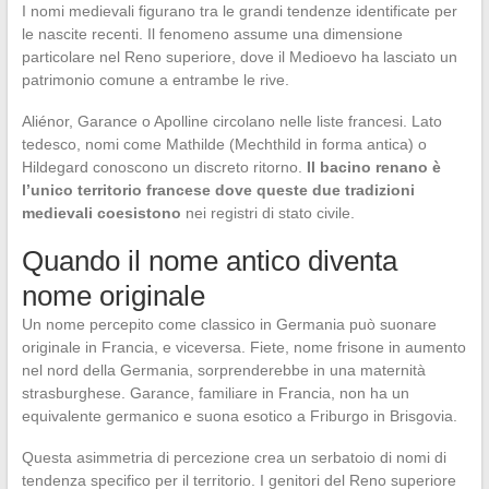
I nomi medievali figurano tra le grandi tendenze identificate per
le nascite recenti. Il fenomeno assume una dimensione
particolare nel Reno superiore, dove il Medioevo ha lasciato un
patrimonio comune a entrambe le rive.
Aliénor, Garance o Apolline circolano nelle liste francesi. Lato
tedesco, nomi come Mathilde (Mechthild in forma antica) o
Hildegard conoscono un discreto ritorno.
Il bacino renano è
l’unico territorio francese dove queste due tradizioni
medievali coesistono
nei registri di stato civile.
Quando il nome antico diventa
nome originale
Un nome percepito come classico in Germania può suonare
originale in Francia, e viceversa. Fiete, nome frisone in aumento
nel nord della Germania, sorprenderebbe in una maternità
strasburghese. Garance, familiare in Francia, non ha un
equivalente germanico e suona esotico a Friburgo in Brisgovia.
Questa asimmetria di percezione crea un serbatoio di nomi di
tendenza specifico per il territorio. I genitori del Reno superiore