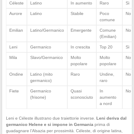
Céleste
Latino
In aumento
Raro
Sì
Aurore
Latino
Stabile
Poco
No
comune
Emilian
Latino/Germanico
Emergente
Comune
No
(Emilian)
Leni
Germanico
In crescita
Top 20
Sì
Mila
Slavo/Germanico
Molto
Molto
No
popolare
popolare
Ondine
Latino (mito
Raro
Undine,
No
germanico)
raro
Fiete
Germanico
Quasi
In
No
(frisone)
sconosciuto
aumento
a nord
Leni e Céleste illustrano due traiettorie inverse.
Leni deriva dal
germanico Helene e si impone in Germania
prima di
guadagnare l’Alsazia per prossimità. Céleste, di origine latina,