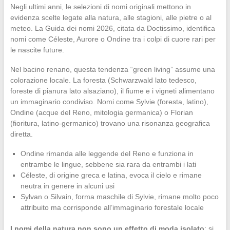
Negli ultimi anni, le selezioni di nomi originali mettono in
evidenza scelte legate alla natura, alle stagioni, alle pietre o al
meteo. La Guida dei nomi 2026, citata da Doctissimo, identifica
nomi come Céleste, Aurore o Ondine tra i colpi di cuore rari per
le nascite future.
Nel bacino renano, questa tendenza “green living” assume una
colorazione locale. La foresta (Schwarzwald lato tedesco,
foreste di pianura lato alsaziano), il fiume e i vigneti alimentano
un immaginario condiviso. Nomi come Sylvie (foresta, latino),
Ondine (acque del Reno, mitologia germanica) o Florian
(fioritura, latino-germanico) trovano una risonanza geografica
diretta.
Ondine rimanda alle leggende del Reno e funziona in
entrambe le lingue, sebbene sia rara da entrambi i lati
Céleste, di origine greca e latina, evoca il cielo e rimane
neutra in genere in alcuni usi
Sylvan o Silvain, forma maschile di Sylvie, rimane molto poco
attribuito ma corrisponde all’immaginario forestale locale
I nomi della natura non sono un effetto di moda isolato
: si