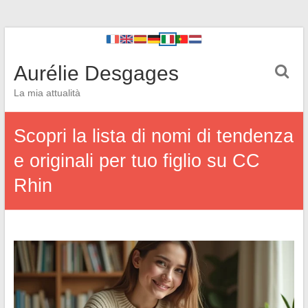
Aurélie Desgages
La mia attualità
Scopri la lista di nomi di tendenza
e originali per tuo figlio su CC
Rhin