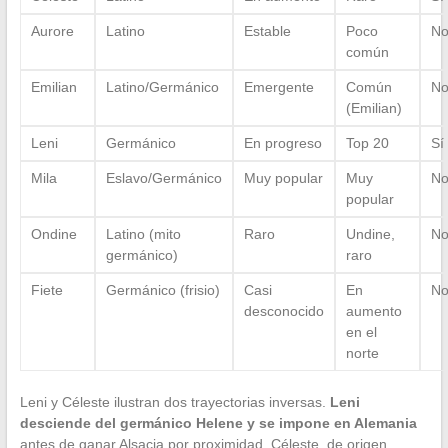
Aurore
Latino
Estable
Poco
N
común
Emilian
Latino/Germánico
Emergente
Común
N
(Emilian)
Leni
Germánico
En progreso
Top 20
Sí
Mila
Eslavo/Germánico
Muy popular
Muy
N
popular
Ondine
Latino (mito
Raro
Undine,
N
germánico)
raro
Fiete
Germánico (frisio)
Casi
En
N
desconocido
aumento
en el
norte
Leni y Céleste ilustran dos trayectorias inversas.
Leni
desciende del germánico Helene y se impone en Alemania
antes de ganar Alsacia por proximidad. Céleste, de origen