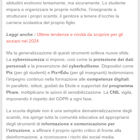
abitudini evolvono lentamente, ma sicuramente. Lo studente
impara a organizzare le proprie notifiche, l’insegnante a
strutturare i propri scambi, il genitore a tenere d’occhio la
carriera scolastica del proprio figlio.
Leggi anche :
Ultime tendenze e novità da scoprire per gli
anziani nel 2024
Ma la generalizzazione di questi strumenti solleva nuove sfide.
La
cybersicurezza
si impone, così come la
protezione dei dati
personali
e la prevenzione del
cyberbullismo
. Dispositivi come
Pix
(per gli studenti) e
Pix+Édu
(per gli insegnanti) testimoniano
l’impegno continuo nella formazione alle
competenze digitali
.
In parallelo, istituti, guidati da Ekole e supportati dal
programma
Phare
, moltiplicano le azioni di sensibilizzazione. La
CNIL
vigila,
imponendo il rispetto del GDPR a ogni fase.
La scuola digitale non è una semplice dematerializzazione degli
scambi, ma spinge tutta la comunità educativa ad appropriarsi
degli strumenti di
informazione e comunicazione per
l’istruzione
, a affinare il proprio spirito critico di fronte alla
disinformazione, a riconoscere i rischi dei social media.