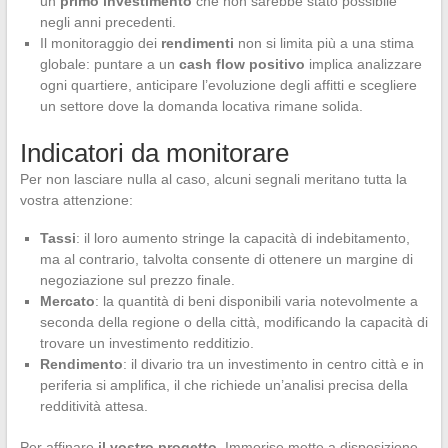
un
primo investimento
che non sarebbe stato possibile
negli anni precedenti.
Il monitoraggio dei
rendimenti
non si limita più a una stima
globale: puntare a un
cash flow positivo
implica analizzare
ogni quartiere, anticipare l’evoluzione degli affitti e scegliere
un settore dove la domanda locativa rimane solida.
Indicatori da monitorare
Per non lasciare nulla al caso, alcuni segnali meritano tutta la
vostra attenzione:
Tassi
: il loro aumento stringe la capacità di indebitamento,
ma al contrario, talvolta consente di ottenere un margine di
negoziazione sul prezzo finale.
Mercato
: la quantità di beni disponibili varia notevolmente a
seconda della regione o della città, modificando la capacità di
trovare un investimento redditizio.
Rendimento
: il divario tra un investimento in centro città e in
periferia si amplifica, il che richiede un’analisi precisa della
redditività attesa.
Per affinare
il vostro progetto
, Immorise mette a disposizione