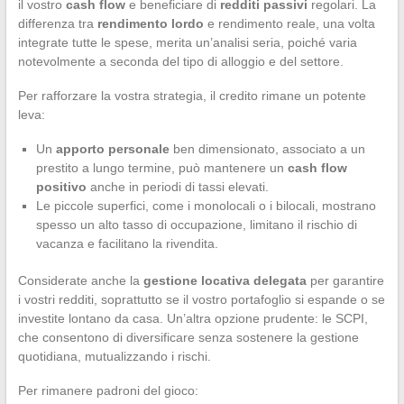
il vostro
cash flow
e beneficiare di
redditi passivi
regolari. La
differenza tra
rendimento lordo
e rendimento reale, una volta
integrate tutte le spese, merita un’analisi seria, poiché varia
notevolmente a seconda del tipo di alloggio e del settore.
Per rafforzare la vostra strategia, il credito rimane un potente
leva:
Un
apporto personale
ben dimensionato, associato a un
prestito a lungo termine, può mantenere un
cash flow
positivo
anche in periodi di tassi elevati.
Le piccole superfici, come i monolocali o i bilocali, mostrano
spesso un alto tasso di occupazione, limitano il rischio di
vacanza e facilitano la rivendita.
Considerate anche la
gestione locativa delegata
per garantire
i vostri redditi, soprattutto se il vostro portafoglio si espande o se
investite lontano da casa. Un’altra opzione prudente: le SCPI,
che consentono di diversificare senza sostenere la gestione
quotidiana, mutualizzando i rischi.
Per rimanere padroni del gioco: