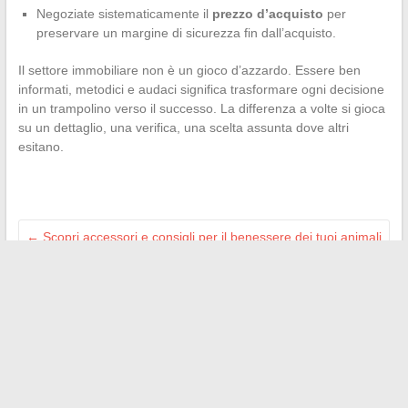
Negoziate sistematicamente il
prezzo d’acquisto
per
preservare un margine di sicurezza fin dall’acquisto.
Il settore immobiliare non è un gioco d’azzardo. Essere ben
informati, metodici e audaci significa trasformare ogni decisione
in un trampolino verso il successo. La differenza a volte si gioca
su un dettaglio, una verifica, una scelta assunta dove altri
esitano.
←
Scopri accessori e consigli per il benessere dei tuoi animali
domestici
10 soluzioni anti-caldo per pergola in policarbonato: goditi
l’estate al fresco
→
Search