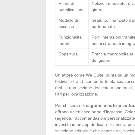
Ritmo di
Notizie immediate, diver
pubblicazione
giorno
Modello di
Gratuito, finanziato dal
accesso
partenariato
Funzionalità
Forti interazioni tramit
mobili
pochi strumenti integra
Copertura
Francia metropolitana, 
del giorno
Un attore come We Culte! punta su un model
festival, ritratti), con un forte rilancio su
mobile una sezione dedicata a spettacoli, 
filtri per localizzazione.
Per chi cerca di
seguire le notizie cul
offrono un’efficace porta d’ingresso. Colo
(agenda, raccomandazioni personalizzate) 
investito in un’app dedicata. È ancora po
selezione editoriale che copre arte, societ