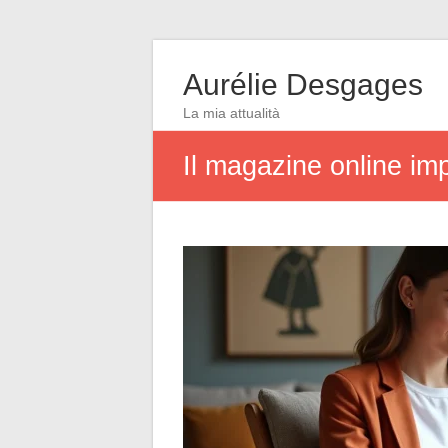
Aurélie Desgages
La mia attualità
Il magazine online imp