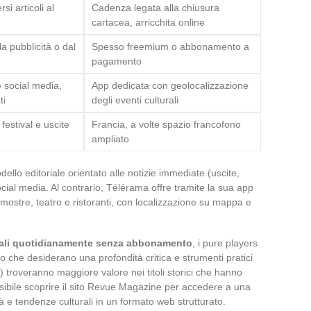
si articoli al
Cadenza legata alla chiusura
cartacea, arricchita online
la pubblicità o dal
Spesso freemium o abbonamento a
pagamento
e social media,
App dedicata con geolocalizzazione
ti
degli eventi culturali
festival e uscite
Francia, a volte spazio francofono
ampliato
lo editoriale orientato alle notizie immediate (uscite,
i social media. Al contrario, Télérama offre tramite la sua app
mostre, teatro e ristoranti, con localizzazione su mappa e
turali quotidianamente senza abbonamento
, i pure players
ro che desiderano una profondità critica e strumenti pratici
troveranno maggiore valore nei titoli storici che hanno
ssibile scoprire il sito Revue Magazine per accedere a una
à e tendenze culturali in un formato web strutturato.