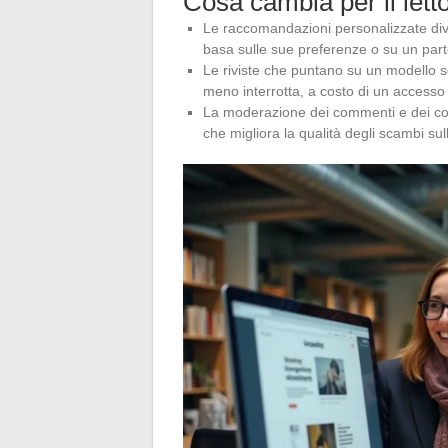
Cosa cambia per il lett
Le raccomandazioni personalizzate dive
basa sulle sue preferenze o su un par
Le riviste che puntano su un modello se
meno interrotta, a costo di un access
La moderazione dei commenti e dei cont
che migliora la qualità degli scambi sul