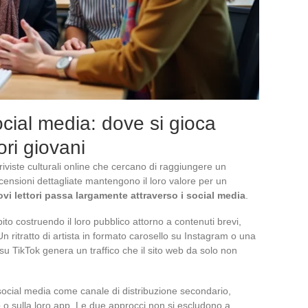
social media: dove si gioca
ori giovani
riviste culturali online che cercano di raggiungere un
recensioni dettagliate mantengono il loro valore per un
ovi lettori passa largamente attraverso i social media
.
to costruendo il loro pubblico attorno a contenuti brevi,
. Un ritratto di artista in formato carosello su Instagram o una
u TikTok genera un traffico che il sito web da solo non
 i social media come canale di distribuzione secondario,
to o sulla loro app. Le due approcci non si escludono a