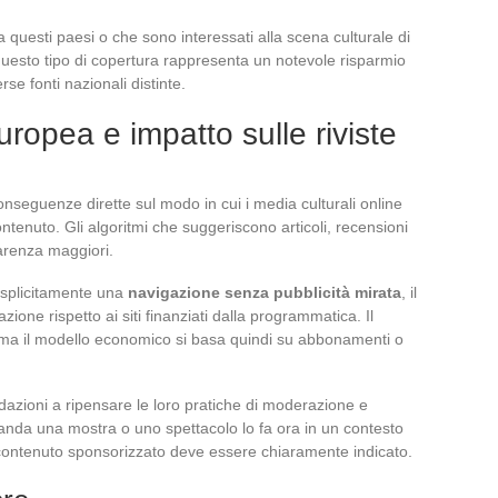
a questi paesi o che sono interessati alla scena culturale di
questo tipo di copertura rappresenta un notevole risparmio
rse fonti nazionali distinte.
opea e impatto sulle riviste
onseguenze dirette sul modo in cui i media culturali online
tenuto. Gli algoritmi che suggeriscono articoli, recensioni
parenza maggiori.
 esplicitamente una
navigazione senza pubblicità mirata
, il
ione rispetto ai siti finanziati dalla programmatica. Il
, ma il modello economico si basa quindi su abbonamenti o
dazioni a ripensare le loro pratiche di moderazione e
manda una mostra o uno spettacolo lo fa ora in un contesto
 e contenuto sponsorizzato deve essere chiaramente indicato.