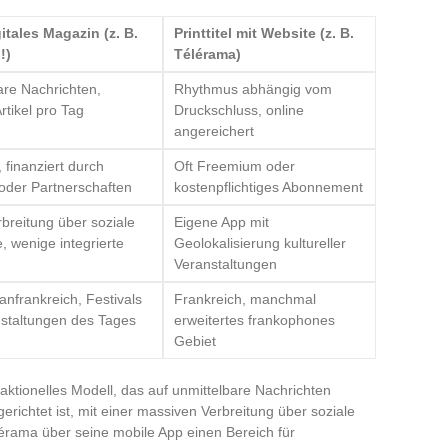
itales Magazin (z. B.
Printtitel mit Website (z. B.
!)
Télérama)
are Nachrichten,
Rhythmus abhängig vom
rtikel pro Tag
Druckschluss, online
angereichert
 finanziert durch
Oft Freemium oder
der Partnerschaften
kostenpflichtiges Abonnement
rbreitung über soziale
Eigene App mit
, wenige integrierte
Geolokalisierung kultureller
Veranstaltungen
anfrankreich, Festivals
Frankreich, manchmal
staltungen des Tages
erweitertes frankophones
Gebiet
daktionelles Modell, das auf unmittelbare Nachrichten
gerichtet ist, mit einer massiven Verbreitung über soziale
érama über seine mobile App einen Bereich für