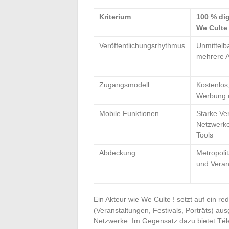
Kriterium
100 % dig
We Culte 
Veröffentlichungsrhythmus
Unmittelb
mehrere A
Zugangsmodell
Kostenlos,
Werbung o
Mobile Funktionen
Starke Ve
Netzwerke
Tools
Abdeckung
Metropolit
und Veran
Ein Akteur wie We Culte ! setzt auf ein re
(Veranstaltungen, Festivals, Porträts) aus
Netzwerke. Im Gegensatz dazu bietet Tél