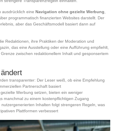
n strengere Transparenzregeln einhalten.
n ausdrücklich eine
Navigation ohne gezielte Werbung
,
er programmatisch finanzierten Websites darstellt. Der
erlebnis, aber das Geschäftsmodell basiert dann auf
die Redaktionen, ihre Praktiken der Moderation und
azin, das eine Ausstellung oder eine Aufführung empfiehlt,
e Grenze zwischen redaktionellem Inhalt und gesponsertem
 ändert
rden transparenter: Der Leser weiß, ob eine Empfehlung
mmerziellen Partnerschaft basiert
 gezielte Werbung setzen, bieten ein weniger
ngs manchmal zu einem kostenpflichtigen Zugang
utzergenerierten Inhalten folgt strengeren Regeln, was
izipativen Plattformen verbessert