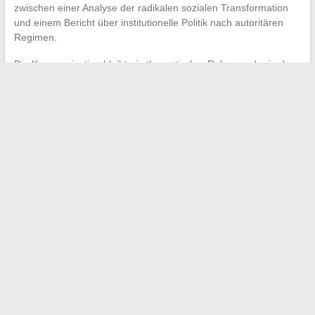
zwischen einer Analyse der radikalen sozialen Transformation
und einem Bericht über institutionelle Politik nach autoritären
Regimen.
Die Kommunisation bleibt ein theoretischer Rahmen, der in der
Minderheit ist und auch innerhalb der radikalen Linken
umstritten ist. Ihre Stärke liegt in der Strenge ihrer Kritik am
Programmatisme und in ihrer Ablehnung, den Moment des
Kampfes vom Inhalt der Transformation zu trennen. Ihre am
meisten diskutierte Grenze betrifft das Fehlen eines
organisatorischen Modells: Wenn die Revolution nicht
programmiert werden kann, bleibt die Frage, was am nächsten
Tag konkret passiert, offen.
←
Das unverzichtbare Online-Magazin für aktuelle
Nachrichten und kulturelle Trends
Trends, Tipps und Inspirationen: Alles, was Sie über ethische
Mode wissen müssen
→