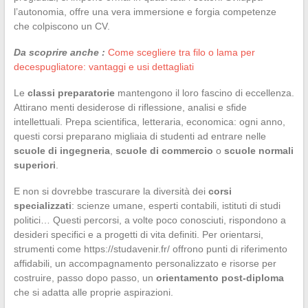
l’autonomia, offre una vera immersione e forgia competenze
che colpiscono un CV.
Da scoprire anche :
Come scegliere tra filo o lama per
decespugliatore: vantaggi e usi dettagliati
Le
classi preparatorie
mantengono il loro fascino di eccellenza.
Attirano menti desiderose di riflessione, analisi e sfide
intellettuali. Prepa scientifica, letteraria, economica: ogni anno,
questi corsi preparano migliaia di studenti ad entrare nelle
scuole di ingegneria
,
scuole di commercio
o
scuole normali
superiori
.
E non si dovrebbe trascurare la diversità dei
corsi
specializzati
: scienze umane, esperti contabili, istituti di studi
politici… Questi percorsi, a volte poco conosciuti, rispondono a
desideri specifici e a progetti di vita definiti. Per orientarsi,
strumenti come https://studavenir.fr/ offrono punti di riferimento
affidabili, un accompagnamento personalizzato e risorse per
costruire, passo dopo passo, un
orientamento post-diploma
che si adatta alle proprie aspirazioni.