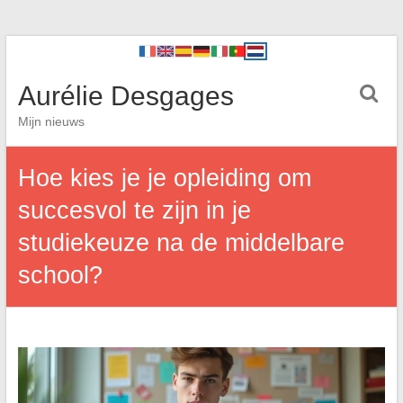
Aurélie Desgages
Mijn nieuws
Hoe kies je je opleiding om
succesvol te zijn in je
studiekeuze na de middelbare
school?