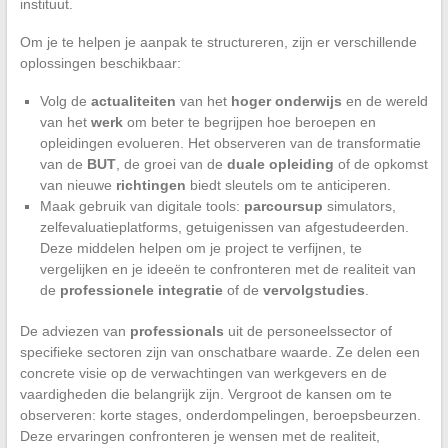
instituut.
Om je te helpen je aanpak te structureren, zijn er verschillende
oplossingen beschikbaar:
Volg de
actualiteiten
van het
hoger onderwijs
en de wereld
van het
werk
om beter te begrijpen hoe beroepen en
opleidingen evolueren. Het observeren van de transformatie
van de
BUT
, de groei van de
duale opleiding
of de opkomst
van nieuwe
richtingen
biedt sleutels om te anticiperen.
Maak gebruik van digitale tools:
parcoursup
simulators,
zelfevaluatieplatforms, getuigenissen van afgestudeerden.
Deze middelen helpen om je project te verfijnen, te
vergelijken en je ideeën te confronteren met de realiteit van
de
professionele integratie
of de
vervolgstudies
.
De adviezen van
professionals
uit de personeelssector of
specifieke sectoren zijn van onschatbare waarde. Ze delen een
concrete visie op de verwachtingen van werkgevers en de
vaardigheden die belangrijk zijn. Vergroot de kansen om te
observeren: korte stages, onderdompelingen, beroepsbeurzen.
Deze ervaringen confronteren je wensen met de realiteit,