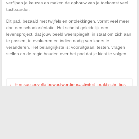
verfijnen je keuzes en maken de opbouw van je toekomst veel
tastbaarder.
Dit pad, bezaaid met twijfels en ontdekkingen, vormt veel meer
dan een schooloriëntatie. Het schetst geleidelijk een
levensproject, dat jouw beeld weerspiegelt, in staat om zich aan
te passen, te evolueren en indien nodig van koers te
veranderen. Het belangrijkste is: vooruitgaan, testen, vragen
stellen en de regie houden over het pad dat je kiest te volgen.
←
Een succesvolle bewustwordingsactiviteit: praktische tips
en effectieve methoden om toe te passen
Tips en inspiratie voor het inrichten en renoveren van uw huis
met stijl en efficiëntie
→
Zoeken