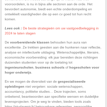
vooroordelen, is nu in bijna alle sectoren aan de orde. Het
bevordert autonomie, biedt een echte onderdompeling en
ontwikkelt vaardigheden die op een cv goed tot hun recht
komen.
Lees ook :
De beste strategieën om uw vastgoedbelegging in
2024 te laten slagen
De
voorbereidende klassen
behouden hun aura van
excellentie. Ze trekken geesten aan die hunkeren naar reflectie,
analyse en intellectuele uitdaging. Wetenschappelijke, literaire,
economische voorbereiding: elk jaar bereiden deze richtingen
duizenden studenten voor op de toelating tot
ingenieurscholen
,
business schools
of
hogescholen voor
hoger onderwijs
.
En we mogen de diversiteit van de
gespecialiseerde
opleidingen
niet vergeten: sociale wetenschappen,
accountancy, politieke studies… Deze trajecten, soms
onbekend, beantwoorden aan specifieke wensen en duidelijke
levensprojecten. Om je weg te vinden, bieden tools zoals
https://studavenir.fr/ betrouwbare referenties, persoonlijke