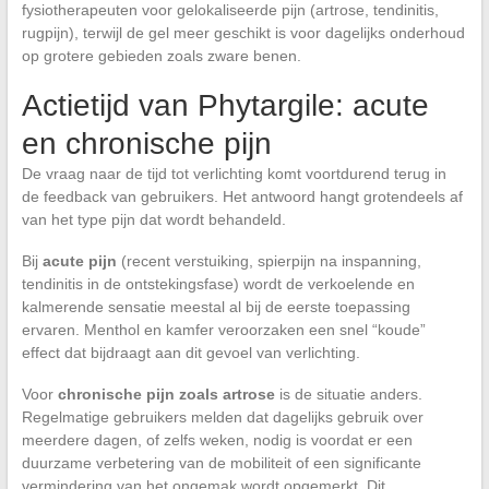
fysiotherapeuten voor gelokaliseerde pijn (artrose, tendinitis,
rugpijn), terwijl de gel meer geschikt is voor dagelijks onderhoud
op grotere gebieden zoals zware benen.
Actietijd van Phytargile: acute
en chronische pijn
De vraag naar de tijd tot verlichting komt voortdurend terug in
de feedback van gebruikers. Het antwoord hangt grotendeels af
van het type pijn dat wordt behandeld.
Bij
acute pijn
(recent verstuiking, spierpijn na inspanning,
tendinitis in de ontstekingsfase) wordt de verkoelende en
kalmerende sensatie meestal al bij de eerste toepassing
ervaren. Menthol en kamfer veroorzaken een snel “koude”
effect dat bijdraagt aan dit gevoel van verlichting.
Voor
chronische pijn zoals artrose
is de situatie anders.
Regelmatige gebruikers melden dat dagelijks gebruik over
meerdere dagen, of zelfs weken, nodig is voordat er een
duurzame verbetering van de mobiliteit of een significante
vermindering van het ongemak wordt opgemerkt. Dit