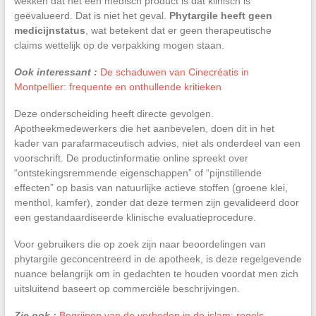
wekken dat het een medisch product is dat klinisch is
geëvalueerd. Dat is niet het geval.
Phytargile heeft geen
medicijnstatus
, wat betekent dat er geen therapeutische
claims wettelijk op de verpakking mogen staan.
Ook interessant :
De schaduwen van Cinecréatis in
Montpellier: frequente en onthullende kritieken
Deze onderscheiding heeft directe gevolgen.
Apotheekmedewerkers die het aanbevelen, doen dit in het
kader van parafarmaceutisch advies, niet als onderdeel van een
voorschrift. De productinformatie online spreekt over
“ontstekingsremmende eigenschappen” of “pijnstillende
effecten” op basis van natuurlijke actieve stoffen (groene klei,
menthol, kamfer), zonder dat deze termen zijn gevalideerd door
een gestandaardiseerde klinische evaluatieprocedure.
Voor gebruikers die op zoek zijn naar beoordelingen van
phytargile geconcentreerd in de apotheek, is deze regelgevende
nuance belangrijk om in gedachten te houden voordat men zich
uitsluitend baseert op commerciële beschrijvingen.
Zie ook :
Begrijpen van de verboden in de islam: regels,