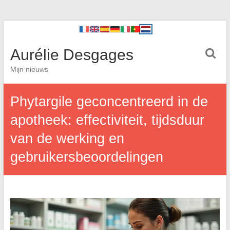
Aurélie Desgages
Mijn nieuws
Phytargile geconcentreerd in de
apotheek: effectiviteit, tijdsduur
van de werking en
gebruikersbeoordelingen