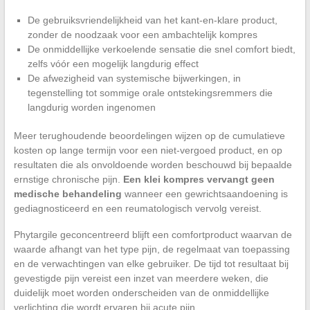
De gebruiksvriendelijkheid van het kant-en-klare product,
zonder de noodzaak voor een ambachtelijk kompres
De onmiddellijke verkoelende sensatie die snel comfort biedt,
zelfs vóór een mogelijk langdurig effect
De afwezigheid van systemische bijwerkingen, in
tegenstelling tot sommige orale ontstekingsremmers die
langdurig worden ingenomen
Meer terughoudende beoordelingen wijzen op de cumulatieve
kosten op lange termijn voor een niet-vergoed product, en op
resultaten die als onvoldoende worden beschouwd bij bepaalde
ernstige chronische pijn.
Een klei kompres vervangt geen
medische behandeling
wanneer een gewrichtsaandoening is
gediagnosticeerd en een reumatologisch vervolg vereist.
Phytargile geconcentreerd blijft een comfortproduct waarvan de
waarde afhangt van het type pijn, de regelmaat van toepassing
en de verwachtingen van elke gebruiker. De tijd tot resultaat bij
gevestigde pijn vereist een inzet van meerdere weken, die
duidelijk moet worden onderscheiden van de onmiddellijke
verlichting die wordt ervaren bij acute pijn.