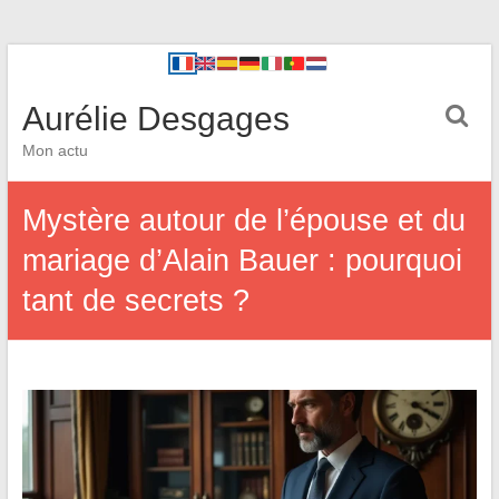
Aurélie Desgages
Mon actu
Mystère autour de l’épouse et du
mariage d’Alain Bauer : pourquoi
tant de secrets ?