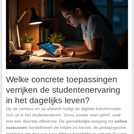
Welke concrete toepassingen
verrijken de studentenervaring
in het dagelijks leven?
Op de campus en op afstand nodigt de digitale transformatie
zich uit in het studentenleven. Soms zonder veel ophef, vaak
met een discrete efficiëntie. De gemakkelijke toegang tot
online
cursussen
herdefinieert de relatie tot kennis: de pedagogische
middelen zijn met een paar klikken beschikbaar, virtuele klassen