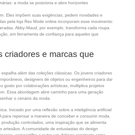
nárias: a moda se posiciona e abre horizontes
om. Eles impõem suas exigências, pedem novidades e
idas pela loja Rev Mode online incorporam esse movimento:
peradas. Abby-Maud, por exemplo, transforma cada roupa
ação, em ferramenta de confiança para aqueles que
.
s criadores e marcas que
e espalha além das coleções clássicas. Os jovens criadores
emporâneos, designers de objetos ou engenheiros para dar
 gosto por colaborações artísticas, multiplica projetos
undem. Essa abordagem abre caminho para uma geração
esenhar o cenário da moda.
ca. Iniciado por uma reflexão sobre a inteligência artificial
a IA para repensar a maneira de conceber e consumir moda.
e produção controlados, uma inspiração que se alimenta
os artesãos. A comunidade de entusiastas do design
inspira, compartilha e nutre um diálogo constante entre