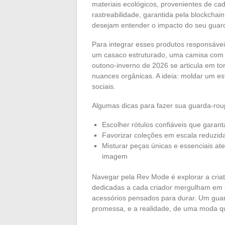
materiais ecológicos, provenientes de c
rastreabilidade, garantida pela blockcha
desejam entender o impacto do seu guar
Para integrar esses produtos responsávei
um casaco estruturado, uma camisa com c
outono-inverno de 2026 se articula em tor
nuances orgânicas. A ideia: moldar um es
sociais.
Algumas dicas para fazer sua guarda-roup
Escolher rótulos confiáveis que gara
Favorizar coleções em escala reduzid
Misturar peças únicas e essenciais ate
imagem
Navegar pela Rev Mode é explorar a criati
dedicadas a cada criador mergulham em s
acessórios pensados para durar. Um guar
promessa, e a realidade, de uma moda q