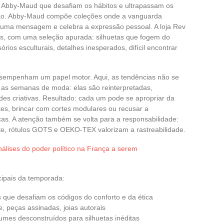
o Abby-Maud que desafiam os hábitos e ultrapassam os
ação. Abby-Maud compõe coleções onde a vanguarda
 uma mensagem e celebra a expressão pessoal. A loja Rev
es, com uma seleção apurada: silhuetas que fogem do
rios esculturais, detalhes inesperados, difícil encontrar
 desempenham um papel motor. Aqui, as tendências não se
as semanas de moda: elas são reinterpretadas,
des criativas. Resultado: cada um pode se apropriar da
tes, brincar com cortes modulares ou recusar a
as. A atenção também se volta para a responsabilidade:
te, rótulos GOTS e OEKO-TEX valorizam a rastreabilidade.
nálises do poder político na França a serem
cipais da temporada:
s que desafiam os códigos do conforto e da ética
, peças assinadas, joias autorais
lumes desconstruídos para silhuetas inéditas