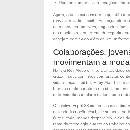
Roupas genderless, afirmações não bi
Agora, são os consumidores que dão o t
reavaliam cada coleção. As peças oferec
ao mesmo tempo livres, engajadas, ines
em manifesto, em terreno de experiment
desejam vestir algo além de um uniforme
Colaborações, joven
movimentam a moda
Na loja Rev Mode online, a criatividade s
cruzam seus caminhos com artistas cont
vida a peças inéditas. Abby-Maud, com seu
híbridos onde a matéria e a ideia se f
determinada a abalar o status quo e red
O coletivo Esprit 88 concretiza essa dinâmi
aplicada à criação têxtil, ele se apoia n
O resultado: menos desperdício, ciclos d
tanto da tecnologia quanto do trabalho d
acompanha essas iniciativas de perto, se 