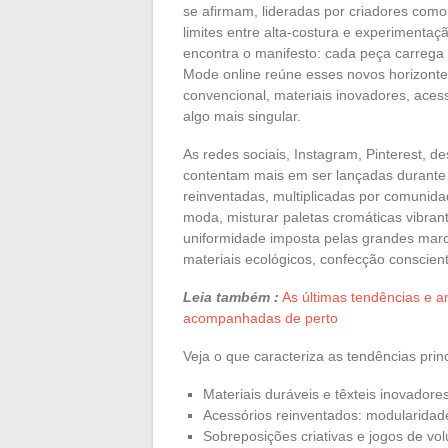
se afirmam, lideradas por criadores com
limites entre alta-costura e experiment
encontra o manifesto: cada peça carrega
Mode online reúne esses novos horizont
convencional, materiais inovadores, acessó
algo mais singular.
As redes sociais, Instagram, Pinterest,
contentam mais em ser lançadas durante 
reinventadas, multiplicadas por comunida
moda, misturar paletas cromáticas vibran
uniformidade imposta pelas grandes marc
materiais ecológicos, confecção conscien
Leia também :
As últimas tendências e a
acompanhadas de perto
Veja o que caracteriza as tendências prin
Materiais duráveis e têxteis inovadore
Acessórios reinventados: modularidade
Sobreposições criativas e jogos de vo