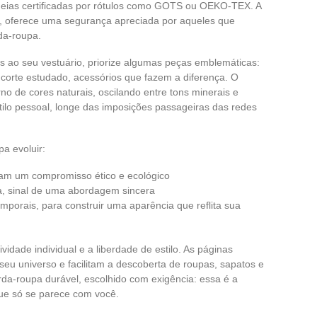
adeias certificadas por rótulos como GOTS ou OEKO-TEX. A
in, oferece uma segurança apreciada por aqueles que
da-roupa.
s ao seu vestuário, priorize algumas peças emblemáticas:
orte estudado, acessórios que fazem a diferença. O
no de cores naturais, oscilando entre tons minerais e
tilo pessoal, longe das imposições passageiras das redes
a evoluir:
ntam um compromisso ético e ecológico
a, sinal de uma abordagem sincera
mporais, para construir uma aparência que reflita sua
vidade individual e a liberdade de estilo. As páginas
eu universo e facilitam a descoberta de roupas, sapatos e
da-roupa durável, escolhido com exigência: essa é a
ue só se parece com você.