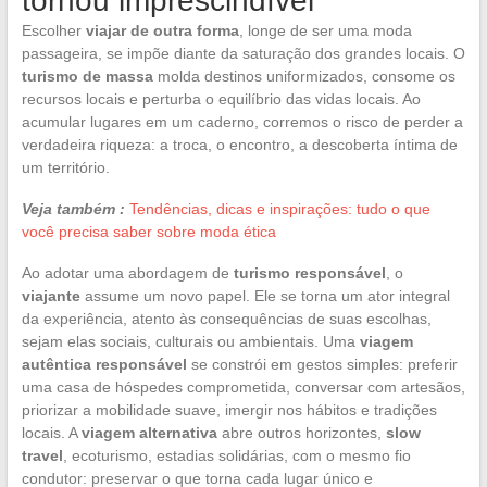
tornou imprescindível
Escolher
viajar de outra forma
, longe de ser uma moda
passageira, se impõe diante da saturação dos grandes locais. O
turismo de massa
molda destinos uniformizados, consome os
recursos locais e perturba o equilíbrio das vidas locais. Ao
acumular lugares em um caderno, corremos o risco de perder a
verdadeira riqueza: a troca, o encontro, a descoberta íntima de
um território.
Veja também :
Tendências, dicas e inspirações: tudo o que
você precisa saber sobre moda ética
Ao adotar uma abordagem de
turismo responsável
, o
viajante
assume um novo papel. Ele se torna um ator integral
da experiência, atento às consequências de suas escolhas,
sejam elas sociais, culturais ou ambientais. Uma
viagem
autêntica responsável
se constrói em gestos simples: preferir
uma casa de hóspedes comprometida, conversar com artesãos,
priorizar a mobilidade suave, imergir nos hábitos e tradições
locais. A
viagem alternativa
abre outros horizontes,
slow
travel
, ecoturismo, estadias solidárias, com o mesmo fio
condutor: preservar o que torna cada lugar único e