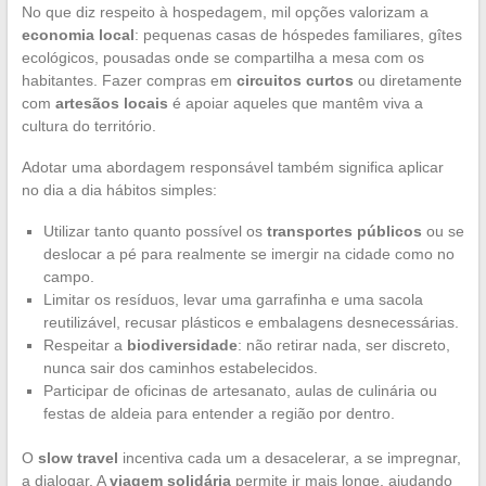
No que diz respeito à hospedagem, mil opções valorizam a
economia local
: pequenas casas de hóspedes familiares, gîtes
ecológicos, pousadas onde se compartilha a mesa com os
habitantes. Fazer compras em
circuitos curtos
ou diretamente
com
artesãos locais
é apoiar aqueles que mantêm viva a
cultura do território.
Adotar uma abordagem responsável também significa aplicar
no dia a dia hábitos simples:
Utilizar tanto quanto possível os
transportes públicos
ou se
deslocar a pé para realmente se imergir na cidade como no
campo.
Limitar os resíduos, levar uma garrafinha e uma sacola
reutilizável, recusar plásticos e embalagens desnecessárias.
Respeitar a
biodiversidade
: não retirar nada, ser discreto,
nunca sair dos caminhos estabelecidos.
Participar de oficinas de artesanato, aulas de culinária ou
festas de aldeia para entender a região por dentro.
O
slow travel
incentiva cada um a desacelerar, a se impregnar,
a dialogar. A
viagem solidária
permite ir mais longe, ajudando