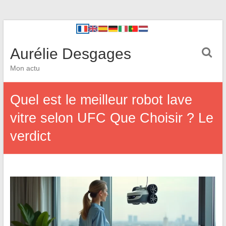
Aurélie Desgages
Mon actu
Quel est le meilleur robot lave
vitre selon UFC Que Choisir ? Le
verdict