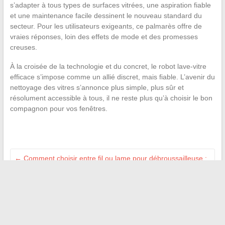
s’adapter à tous types de surfaces vitrées, une aspiration fiable
et une maintenance facile dessinent le nouveau standard du
secteur. Pour les utilisateurs exigeants, ce palmarès offre de
vraies réponses, loin des effets de mode et des promesses
creuses.
À la croisée de la technologie et du concret, le robot lave-vitre
efficace s’impose comme un allié discret, mais fiable. L’avenir du
nettoyage des vitres s’annonce plus simple, plus sûr et
résolument accessible à tous, il ne reste plus qu’à choisir le bon
compagnon pour vos fenêtres.
←
Comment choisir entre fil ou lame pour débroussailleuse :
avantages et usages détaillés
Voyager avec un passeport bientôt périmé : nos conseils
pour éviter les mauvaises surprises
→