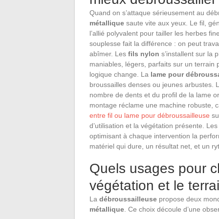
Quand on s’attaque sérieusement au débro
métallique
saute vite aux yeux. Le fil, g
l’allié polyvalent pour tailler les herbes f
souplesse fait la différence : on peut trav
abîmer. Les
fils nylon
s’installent sur la 
maniables, légers, parfaits sur un terrain
logique change. La
lame pour débroussa
broussailles denses ou jeunes arbustes. Le
nombre de dents et du profil de la lame o
montage réclame une machine robuste, cap
entre fil ou lame pour débroussailleuse
su
d’utilisation et la végétation présente. Le
optimisant à chaque intervention la perfor
matériel qui dure, un résultat net, et un r
Quels usages pour ch
végétation et le terra
La
débroussailleuse
propose deux mondes
métallique
. Ce choix découle d’une observ