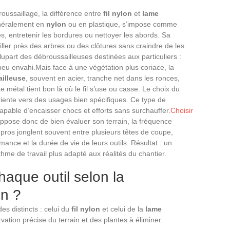
ussaillage, la différence entre
fil nylon
et
lame
énéralement en
nylon
ou en plastique, s’impose comme
ines, entretenir les bordures ou nettoyer les abords. Sa
ailler près des arbres ou des clôtures sans craindre de les
plupart des débroussailleuses destinées aux particuliers :
 peu envahi.Mais face à une végétation plus coriace, la
illeuse
, souvent en acier, tranche net dans les ronces,
 métal tient bon là où le fil s’use ou casse. Le choix du
riente vers des usages bien spécifiques. Ce type de
able d’encaisser chocs et efforts sans surchauffer.
Choisir
ppose donc de bien évaluer son terrain, la fréquence
s pros jonglent souvent entre plusieurs têtes de coupe,
mance et la durée de vie de leurs outils. Résultat : un
ythme de travail plus adapté aux réalités du chantier.
aque outil selon la
in ?
 distincts : celui du
fil nylon
et celui de la
lame
ation précise du terrain et des plantes à éliminer.