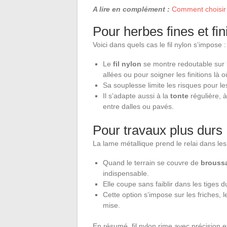
A lire en complément :
Comment choisir 
Pour herbes fines et finit
Voici dans quels cas le fil nylon s’impose :
Le
fil nylon
se montre redoutable sur
allées ou pour soigner les finitions là 
Sa souplesse limite les risques pour le
Il s’adapte aussi à la
tonte
régulière, 
entre dalles ou pavés.
Pour travaux plus durs 
La lame métallique prend le relai dans les
Quand le terrain se couvre de
broussa
indispensable.
Elle coupe sans faiblir dans les tiges d
Cette option s’impose sur les friches, l
mise.
En résumé, fil nylon rime avec précision e