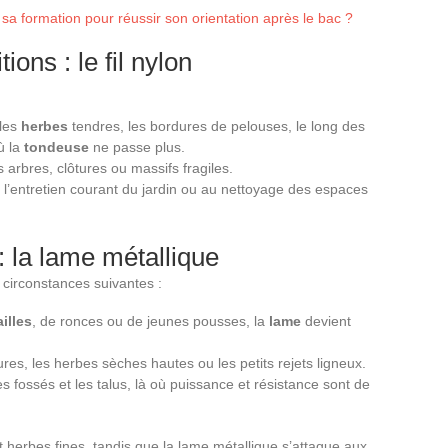
sa formation pour réussir son orientation après le bac ?
ions : le fil nylon
 les
herbes
tendres, les bordures de pelouses, le long des
où la
tondeuse
ne passe plus.
s arbres, clôtures ou massifs fragiles.
à l’entretien courant du jardin ou au nettoyage des espaces
: la lame métallique
 circonstances suivantes :
illes
, de ronces ou de jeunes pousses, la
lame
devient
ures, les herbes sèches hautes ou les petits rejets ligneux.
es fossés et les talus, là où puissance et résistance sont de
t herbes fines, tandis que la lame métallique s’attaque aux