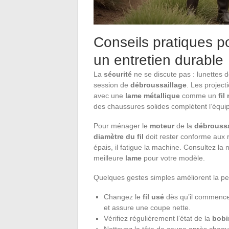
Conseils pratiques po
un entretien durable
La
sécurité
ne se discute pas : lunettes d
session de
débroussaillage
. Les projec
avec une
lame métallique
comme un
fil
des chaussures solides complètent l’équi
Pour ménager le
moteur
de la
débroussa
diamètre du fil
doit rester conforme aux re
épais, il fatigue la machine. Consultez la 
meilleure
lame
pour votre modèle.
Quelques gestes simples améliorent la per
Changez le
fil usé
dès qu’il commence à
et assure une coupe nette.
Vérifiez régulièrement l’état de la
bobi
Nettoyez la tête de coupe après chaqu