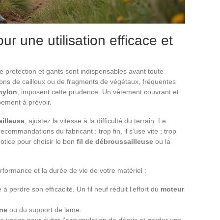
ur une utilisation efficace et
e protection et gants sont indispensables avant toute
tions de cailloux ou de fragments de végétaux, fréquentes
 nylon
, imposent cette prudence. Un vêtement couvrant et
pement à prévoir.
illeuse
, ajustez la vitesse à la difficulté du terrain. Le
commandations du fabricant : trop fin, il s’use vite ; trop
notice pour choisir le bon
fil de débroussailleuse
ou la
formance et la durée de vie de votre matériel :
 perdre son efficacité. Un fil neuf réduit l’effort du
moteur
ne
ou du support de lame.
e usage pour éviter l’accumulation de débris et garder une