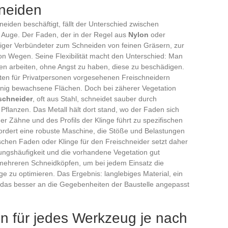
hneiden
eiden beschäftigt, fällt der Unterschied zwischen
s Auge. Der Faden, der in der Regel aus
Nylon
oder
seitiger Verbündeter zum Schneiden von feinen Gräsern, zur
n Wegen. Seine Flexibilität macht den Unterschied: Man
n arbeiten, ohne Angst zu haben, diese zu beschädigen.
ten für Privatpersonen vorgesehenen Freischneidern
r wenig bewachsene Flächen. Doch bei zäherer Vegetation
ischneider
, oft aus Stahl, schneidet sauber durch
Pflanzen. Das Metall hält dort stand, wo der Faden sich
er Zähne und des Profils der Klinge führt zu spezifischen
rdert eine robuste Maschine, die Stöße und Belastungen
schen Faden oder Klinge für den Freischneider setzt daher
ungshäufigkeit und die vorhandene Vegetation gut
n mehreren Schneidköpfen, um bei jedem Einsatz die
 zu optimieren. Das Ergebnis: langlebiges Material, ein
 das besser an die Gegebenheiten der Baustelle angepasst
 für jedes Werkzeug je nach