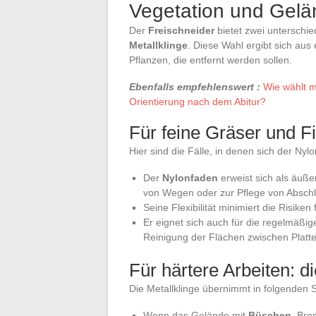
Vegetation und Gel
Der
Freischneider
bietet zwei unterschie
Metallklinge
. Diese Wahl ergibt sich au
Pflanzen, die entfernt werden sollen.
Ebenfalls empfehlenswert :
Wie wählt m
Orientierung nach dem Abitur?
Für feine Gräser und F
Hier sind die Fälle, in denen sich der Nyl
Der
Nylonfaden
erweist sich als äußer
von Wegen oder zur Pflege von Absch
Seine Flexibilität minimiert die Risik
Er eignet sich auch für die regelmäßi
Reinigung der Flächen zwischen Platte
Für härtere Arbeiten: di
Die Metallklinge übernimmt in folgenden S
Wenn das Gelände mit
Büschen
, Bro