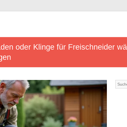
n oder Klinge für Freischneider wäh
ngen