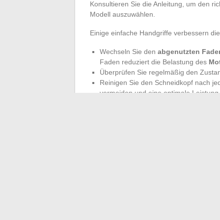
Konsultieren Sie die Anleitung, um den ri
Modell auszuwählen.
Einige einfache Handgriffe verbessern di
Wechseln Sie den
abgenutzten Fade
Faden reduziert die Belastung des
Mo
Überprüfen Sie regelmäßig den Zusta
Reinigen Sie den Schneidkopf nach 
vermeiden und eine optimale Leistung 
Um die Lebensdauer des gesamten Geräts
Befestigungen, schmieren Sie die bewegl
lagern Sie den
Freischneider
immer an ei
Faden oder Klinge, machen den Untersch
vorzeitigen Ausfall. Das nächste Mal, wenn
um jedes Gelände zu bewältigen.
←
Die Verbote im Islam verstehen: Rege