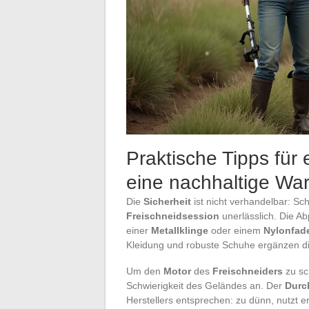
Praktische Tipps für 
eine nachhaltige Wa
Die
Sicherheit
ist nicht verhandelbar: Sc
Freischneidsession
unerlässlich. Die Ab
einer
Metallklinge
oder einem
Nylonfad
Kleidung und robuste Schuhe ergänzen die
Um den
Motor
des
Freischneiders
zu sc
Schwierigkeit des Geländes an. Der
Durc
Herstellers entsprechen: zu dünn, nutzt er