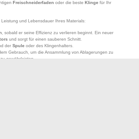
chtigen
Freischneiderfaden
oder die beste
Klinge
für Ihr
e Leistung und Lebensdauer Ihres Materials:
n
, sobald er seine Effizienz zu verlieren beginnt. Ein neuer
tors
und sorgt für einen sauberen Schnitt.
nd der
Spule
oder des Klingenhalters.
jedem Gebrauch, um die Ansammlung von Ablagerungen zu
zu gewährleisten.
 zu verlängern, achten Sie auf das Anziehen der
ichen Teile gemäß den Anweisungen des Herstellers und
nem vor Feuchtigkeit geschützten Ort. Diese Reflexe, ob
ied zwischen einem zuverlässigen Werkzeug und einem
 Sie die Maschine starten, wird die Leistung bereit sein,
ln, Ursprünge und Auswirkungen im Alltag