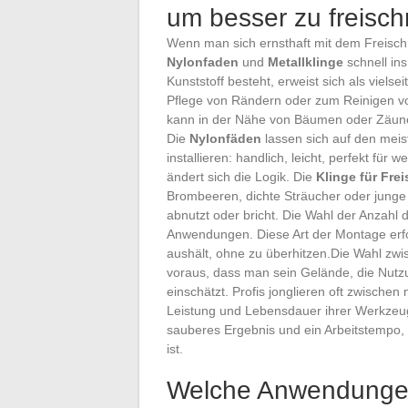
um besser zu freisc
Wenn man sich ernsthaft mit dem Freischn
Nylonfaden
und
Metallklinge
schnell in
Kunststoff besteht, erweist sich als viel
Pflege von Rändern oder zum Reinigen vo
kann in der Nähe von Bäumen oder Zäune
Die
Nylonfäden
lassen sich auf den meis
installieren: handlich, leicht, perfekt fü
ändert sich die Logik. Die
Klinge für Fre
Brombeeren, dichte Sträucher oder junge 
abnutzt oder bricht. Die Wahl der Anzahl d
Anwendungen. Diese Art der Montage erfo
aushält, ohne zu überhitzen.Die Wahl zwi
voraus, dass man sein Gelände, die Nutz
einschätzt. Profis jonglieren oft zwische
Leistung und Lebensdauer ihrer Werkzeuge
sauberes Ergebnis und ein Arbeitstempo,
ist.
Welche Anwendungen