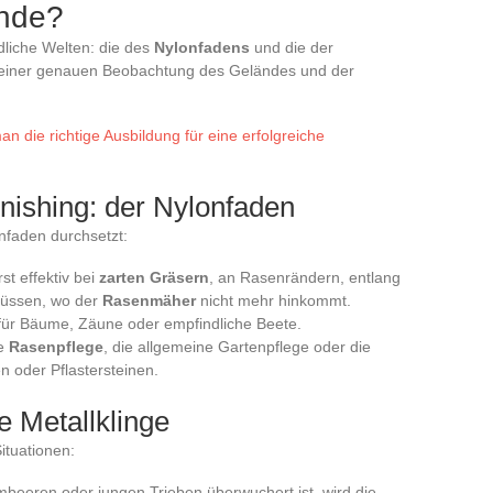
ände?
dliche Welten: die des
Nylonfadens
und die der
s einer genauen Beobachtung des Geländes und der
an die richtige Ausbildung für eine erfolgreiche
inishing: der Nylonfaden
onfaden durchsetzt:
st effektiv bei
zarten Gräsern
, an Rasenrändern, entlang
lüssen, wo der
Rasenmäher
nicht mehr hinkommt.
en für Bäume, Zäune oder empfindliche Beete.
ge
Rasenpflege
, die allgemeine Gartenpflege oder die
n oder Pflastersteinen.
e Metallklinge
ituationen:
mbeeren oder jungen Trieben überwuchert ist, wird die