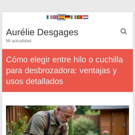
Aurélie Desgages
Mi actualidad
Cómo elegir entre hilo o cuchilla
para desbrozadora: ventajas y
usos detallados