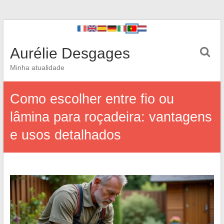
Aurélie Desgages
Minha atualidade
Como escolher entre fio ou
lâmina para roçadeira: vantagens
e usos detalhados