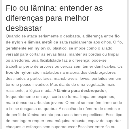
Fio ou lâmina: entender as
diferenças para melhor
desbastar
Quando se ataca seriamente o desbaste, a diferença entre
fio
de nylon
e
lâmina metálica
salta rapidamente aos olhos. O fio,
geralmente em
nylon
ou plástico, se impõe como o aliado
versátil para cortar as ervas finas, manter as bordas ou limpar
os arredores. Sua flexibilidade faz a diferença: pode-se
trabalhar perto de árvores ou cercas sem temer danificá-las. Os
fios de nylon
são instalados na maioria dos desbroçadores
destinados a particulares: manobráveis, leves, perfeitos em um
terreno pouco invadido. Mas diante de uma vegetação mais
resistente, a lógica muda. A
lâmina para desbroçador
,
frequentemente em aço, corta de forma limpa em espinhos,
mato denso ou arbustos jovens. O metal se mantém firme onde
o fio se desgasta ou quebra. A escolha do número de dentes e
do perfil da lâmina orienta para usos bem específicos. Esse tipo
de montagem requer uma máquina robusta, capaz de suportar
choques e esforços sem superaquecer.Escolher entre fio ou