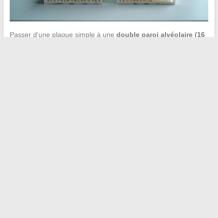
Passer d’une plaque simple à une
double paroi alvéolaire (16
mm ou plus)
améliore sensiblement l’isolation grâce aux
chambres d’air supplémentaires. Le coefficient U diminue, ce
qui limite les transferts thermiques dans les deux sens.
Cette option se justifie surtout lors d’une construction neuve ou
d’un remplacement complet de toiture. Adapter une structure
existante demande de vérifier la capacité portante, les plaques
plus épaisses étant aussi plus lourdes.
9. Ventilateur de plafond
extérieur brassant l’air sous la
pergola