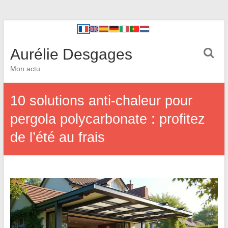
Aurélie Desgages
Mon actu
10 solutions anti-chaleur pour
pergola polycarbonate : profitez
de l’été au frais