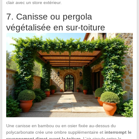
clair avec un store extérieur.
7. Canisse ou pergola
végétalisée en sur-toiture
Une canisse en bambou ou en osier fixée au-dessus du
polycarbonate crée une ombre supplémentaire et
interrompt le
rayonnement direct avant la toiture
. L’air circule entre la