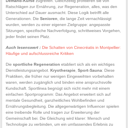
Demand-Kurse
zugreifen. Gleichzeitig profitieren sie von
Ratschlägen zur Ernährung, zur Regeneration, alles, was den
Unterschied auf Dauer ausmacht. Diese Logik betrifft alle
Generationen. Die
Senioren
, die lange Zeit vernachlässigt
wurden, werden zu einer eigenen Zielgruppe: angepasste
Sitzungen, spezifische Nachverfolgung, schrittweises Vorgehen,
jeder findet seinen Platz.
Auch lesenswert :
Die Schatten von Cinecréatis in Montpellier:
Häufige und aufschlussreiche Kritiken
Die
sportliche Regeneration
etabliert sich als ein wichtiges
Dienstleistungsangebot.
Kryotherapie
,
Sport-Sauna
: Diese
Praktiken, die früher nur wenigen Eingeweihten vorbehalten
waren, werden zugänglich und binden eine anspruchsvolle
Kundschaft. Sportlinea begnügt sich nicht mehr mit einem
einfachen Sportprogramm: Das Angebot erweitert sich auf
mentale Gesundheit, ganzheitliches Wohlbefinden und
Ernährungsbegleitung. Die allgegenwärtigen Influencer spielen
eine treibende Rolle und tragen zur Erweiterung der
Gemeinschaft bei. Die Gleichung wird klarer: Mensch und
Technologie zu verbinden, um ein umfassendes Erlebnis zu