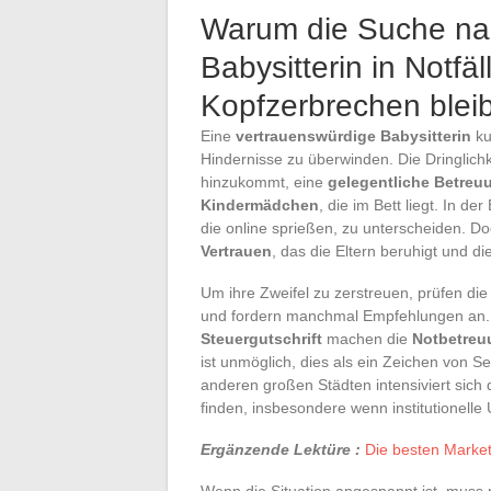
Warum die Suche nac
Babysitterin in Notfä
Kopfzerbrechen bleib
Eine
vertrauenswürdige Babysitterin
ku
Hindernisse zu überwinden. Die Dringlichk
hinzukommt, eine
gelegentliche Betreu
Kindermädchen
, die im Bett liegt. In d
die online sprießen, zu unterscheiden. 
Vertrauen
, das die Eltern beruhigt und di
Um ihre Zweifel zu zerstreuen, prüfen di
und fordern manchmal Empfehlungen an. F
Steuergutschrift
machen die
Notbetreu
ist unmöglich, dies als ein Zeichen von Ser
anderen großen Städten intensiviert sich d
finden, insbesondere wenn institutionelle
Ergänzende Lektüre :
Die besten Market
Wenn die Situation angespannt ist, muss m