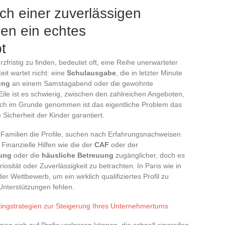
h einer zuverlässigen
llen ein echtes
t
rzfristig zu finden, bedeutet oft, eine Reihe unerwarteter
eit wartet nicht: eine
Schulausgabe
, die in letzter Minute
ung
an einem Samstagabend oder die gewohnte
er Eile ist es schwierig, zwischen den zahlreichen Angeboten,
Doch im Grunde genommen ist das eigentliche Problem das
e Sicherheit der Kinder garantiert.
e Familien die Profile, suchen nach Erfahrungsnachweisen
inanzielle Hilfen wie die der
CAF
oder der
ung
oder die
häusliche Betreuung
zugänglicher, doch es
iosität oder Zuverlässigkeit zu betrachten. In Paris wie in
er Wettbewerb, um ein wirklich qualifiziertes Profil zu
 Unterstützungen fehlen.
ingstrategien zur Steigerung Ihres Unternehmertums
an sich auf Profis verlassen können, die schnell eingreifen