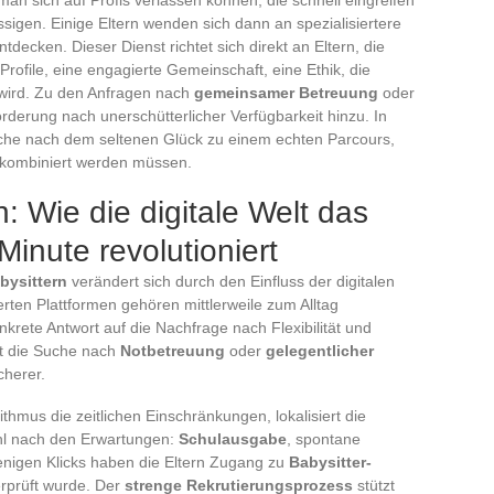
sigen. Einige Eltern wenden sich dann an spezialisiertere
decken. Dieser Dienst richtet sich direkt an Eltern, die
Profile, eine engagierte Gemeinschaft, eine Ethik, die
 wird. Zu den Anfragen nach
gemeinsamer Betreuung
oder
derung nach unerschütterlicher Verfügbarkeit hinzu. In
Suche nach dem seltenen Glück zu einem echten Parcours,
 kombiniert werden müssen.
: Wie die digitale Welt das
 Minute revolutioniert
bysittern
verändert sich durch den Einfluss der digitalen
erten Plattformen gehören mittlerweile zum Alltag
nkrete Antwort auf die Nachfrage nach Flexibilität und
ht die Suche nach
Notbetreuung
oder
gelegentlicher
cherer.
ithmus die zeitlichen Einschränkungen, lokalisiert die
ahl nach den Erwartungen:
Schulausgabe
, spontane
enigen Klicks haben die Eltern Zugang zu
Babysitter-
erprüft wurde. Der
strenge Rekrutierungsprozess
stützt