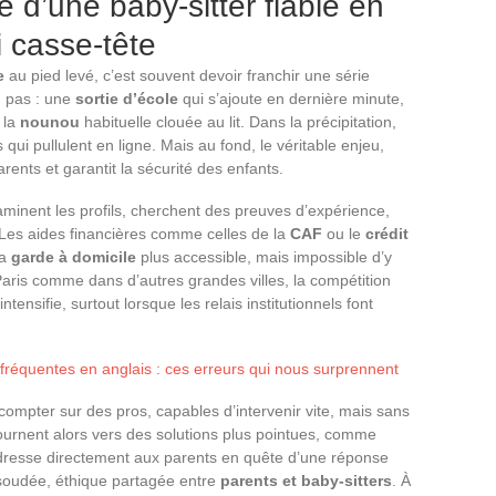
 d’une baby-sitter fiable en
i casse-tête
e
au pied levé, c’est souvent devoir franchir une série
d pas : une
sortie d’école
qui s’ajoute en dernière minute,
 la
nounou
habituelle clouée au lit. Dans la précipitation,
res qui pullulent en ligne. Mais au fond, le véritable enjeu,
arents et garantit la sécurité des enfants.
aminent les profils, cherchent des preuves d’expérience,
Les aides financières comme celles de la
CAF
ou le
crédit
la
garde à domicile
plus accessible, mais impossible d’y
 Paris comme dans d’autres grandes villes, la compétition
ntensifie, surtout lorsque les relais institutionnels font
fréquentes en anglais : ces erreurs qui nous surprennent
r compter sur des pros, capables d’intervenir vite, mais sans
tournent alors vers des solutions plus pointues, comme
adresse directement aux parents en quête d’une réponse
 soudée, éthique partagée entre
parents et baby-sitters
. À