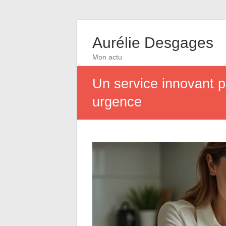
Aurélie Desgages
Mon actu
Un service innovant po
urgence