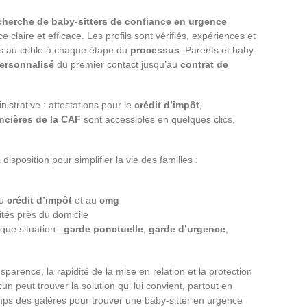
recherche de baby-sitters de confiance en urgence
claire et efficace. Les profils sont vérifiés, expériences et
s au crible à chaque étape du
processus
. Parents et baby-
rsonnalisé
du premier contact jusqu’au
contrat de
istrative : attestations pour le
crédit d’impôt
,
ancières de la CAF
sont accessibles en quelques clics,
isposition pour simplifier la vie des familles :
au
crédit d’impôt
et au
cmg
lités près du domicile
que situation :
garde ponctuelle
,
garde d’urgence
,
parence, la rapidité de la mise en relation et la protection
 peut trouver la solution qui lui convient, partout en
temps des galères pour trouver une baby-sitter en urgence