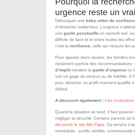
Pourquoi la recherche
urgence reste un vra
Débusquer une
baby-sitter de confianc
d’obstacles inattendus. L’urgence n’atten
une
garde ponctuelle
un samedi soir, ou
difficile de faire le tri entre toutes les off
c’est la
confiance
, celle qui rassure les p
Pour apaiser leurs doutes, les familles ex
réclament parfois des recommandations. 
d’impôt
rendent la
garde d’urgence
ou 
voir un gage de sérieux ou de fiabilité. À
pour dénicher un profil vraiment qualifié s’i
défaut.
A découvrir également :
Les confusions 
Quand la situation se tend, il faut pouvoi
négliger la sécurité. Certains parents se 
découvrir le site Allo Papa
. Ce service s’
immédiate : profils vérifiés, communauté