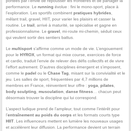
portées par l’envie de repousser les frontières et de partager la
performance. Le
running
évolue : fini le mono-sport, place à
l’exploration. Les sportifs combinent
pratiques hybrides
,
mêlant trail, gravel, HIIT, pour varier les plaisirs et casser la
routine. Le
trail
, arrivé à maturité, se spécialise et gagne en
professionnalisme. Le
gravel
, mi-route mi-chemin, séduit ceux
qui veulent sortir des sentiers battus.
Le
multisport
s’affirme comme un mode de vie. L’engouement
pour le
HYROX
, un format qui mixe course, exercices de force
et cardio, traduit l’envie de relever des défis collectifs et de vivre
l’effort autrement. D’autres disciplines émergent et s’imposent,
comme le
padel
ou le
Chase Tag
, misant sur la convivialité et le
jeu. Les salles de sport, fréquentées par 4,7 millions de
membres en France, réinventent leur offre :
yoga
,
pilates
,
body sculpting
,
musculation
,
danse fitness
… chacun peut
désormais trouver la discipline qui lui correspond.
L’aspect ludique prend de l’ampleur, tout comme l’intérêt pour
l’
entraînement au poids du corps
et les formats courts type
HIIT
. Les influenceurs mettent en lumière les nouveaux usages
et accélèrent leur diffusion. La performance devient un terrain