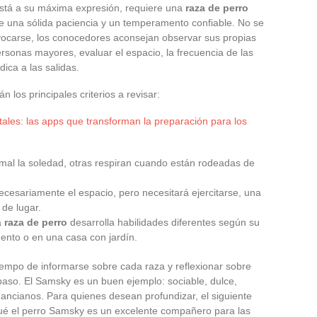
 está a su máxima expresión, requiere una
raza de perro
de una sólida paciencia y un temperamento confiable. No se
uivocarse, los conocedores aconsejan observar sus propias
rsonas mayores, evaluar el espacio, la frecuencia de las
ica a las salidas.
n los principales criterios a revisar:
tales: las apps que transforman la preparación para los
 mal la soledad, otras respiran cuando están rodeadas de
ecesariamente el espacio, pero necesitará ejercitarse, una
de lugar.
a
raza de perro
desarrolla habilidades diferentes según su
ento o en una casa con jardín.
iempo de informarse sobre cada raza y reflexionar sobre
paso. El Samsky es un buen ejemplo: sociable, dulce,
ancianos. Para quienes desean profundizar, el siguiente
qué el perro Samsky es un excelente compañero para las