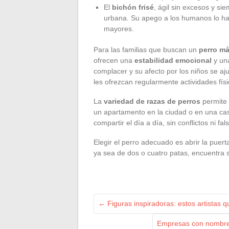
El
bichón frisé
, ágil sin excesos y si
urbana. Su apego a los humanos lo hac
mayores.
Para las familias que buscan un
perro má
ofrecen una
estabilidad emocional
y una
complacer y su afecto por los niños se a
les ofrezcan regularmente actividades físi
La
variedad de razas de perros
permite 
un apartamento en la ciudad o en una casa
compartir el día a día, sin conflictos ni fal
Elegir el perro adecuado es abrir la puer
ya sea de dos o cuatro patas, encuentra su
←
Figuras inspiradoras: estos artistas 
Empresas con nombres