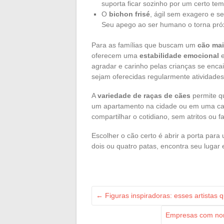
suporta ficar sozinho por um certo te
O
bichon frisé
, ágil sem exagero e s
Seu apego ao ser humano o torna próx
Para as famílias que buscam um
cão mai
oferecem uma
estabilidade emocional
e
agradar e carinho pelas crianças se enc
sejam oferecidas regularmente atividades 
A
variedade de raças de cães
permite q
um apartamento na cidade ou em uma casa
compartilhar o cotidiano, sem atritos ou f
Escolher o cão certo é abrir a porta par
dois ou quatro patas, encontra seu lugar
←
Figuras inspiradoras: esses artistas 
Empresas com nom