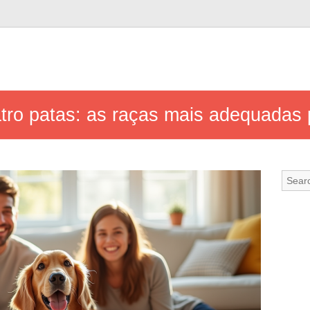
ro patas: as raças mais adequadas p