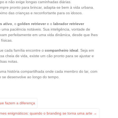
mpo e não exige longas caminhadas diárias.
empre pronto para brincar, adapta-se bem à vida urbana.
imo das crianças e reconfortante para os idosos.
s ativo
, o
golden retriever
e o
labrador retriever
 uma paciência notáveis. Sua inteligência, vontade de
aixam perfeitamente em uma vida dinâmica, desde que lhes
físicas.
ue cada família encontre o
companheiro ideal
. Seja em
 cheia de vida, existe um cão pronto para se ajustar e
alsas notas.
a uma história compartilhada onde cada membro do lar, com
 e se desenvolve ao longo do tempo.
que fazem a diferença
es enigmáticos: quando o branding se torna uma arte
→