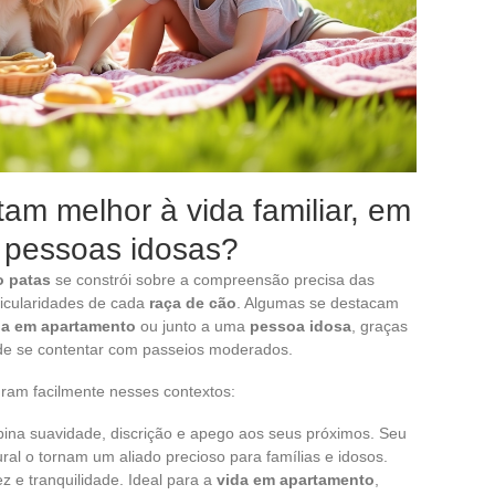
am melhor à vida familiar, em
 pessoas idosas?
o patas
se constrói sobre a compreensão precisa das
ticularidades de cada
raça de cão
. Algumas se destacam
da em apartamento
ou junto a uma
pessoa idosa
, graças
 de se contentar com passeios moderados.
gram facilmente nesses contextos:
na suavidade, discrição e apego aos seus próximos. Seu
al o tornam um aliado precioso para famílias e idosos.
ez e tranquilidade. Ideal para a
vida em apartamento
,