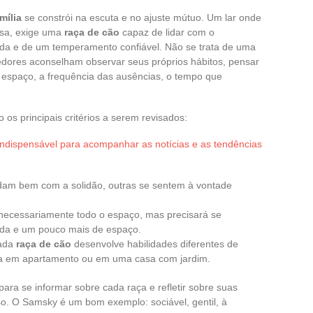
mília
se constrói na escuta e no ajuste mútuo. Um lar onde
ensa, exige uma
raça de cão
capaz de lidar com o
ida e de um temperamento confiável. Não se trata de uma
ecedores aconselham observar seus próprios hábitos, pensar
 espaço, a frequência das ausências, o tempo que
 os principais critérios a serem revisados:
 indispensável para acompanhar as notícias e as tendências
idam bem com a solidão, outras se sentem à vontade
necessariamente todo o espaço, mas precisará se
ada e um pouco mais de espaço.
cada
raça de cão
desenvolve habilidades diferentes de
ja em apartamento ou em uma casa com jardim.
ara se informar sobre cada raça e refletir sobre suas
so. O Samsky é um bom exemplo: sociável, gentil, à