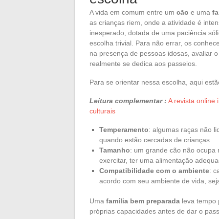
A vida em comum entre um
cão
e uma
fa
as crianças riem, onde a atividade é int
inesperado, dotada de uma paciência sól
escolha trivial. Para não errar, os conh
na presença de pessoas idosas, avaliar o
realmente se dedica aos passeios.
Para se orientar nessa escolha, aqui estão
Leitura complementar :
A revista online
culturais
Temperamento
: algumas raças não l
quando estão cercadas de crianças.
Tamanho
: um grande cão não ocupa 
exercitar, ter uma alimentação adequ
Compatibilidade com o ambiente
: 
acordo com seu ambiente de vida, se
Uma
família bem preparada
leva tempo p
próprias capacidades antes de dar o pas